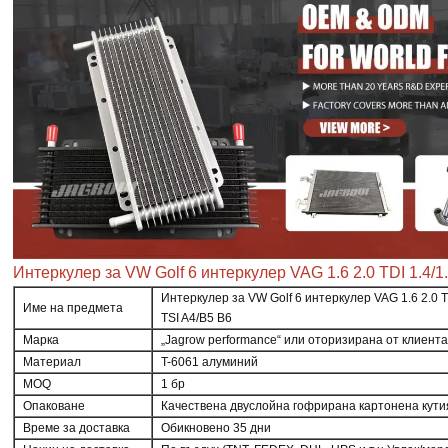
Интеркулер за VW Golf 6 интеркулер VAG 1.6 2.0 TDI 1.4/1.
Интеркулер за VW Golf 6 интеркулер VAG 1.6 2.0 TD
Име на предмета
TSI A4/B5 B6
Марка
„Jagrow performance“ или оторизирана от клиент
Материал
T-6061 алуминий
MOQ
1 бр
Опаковане
Качествена двуслойна гофрирана картонена кути
Време за доставка
Обикновено 35 дни