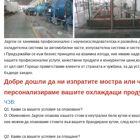
Jagrow се занимава професионално с научноизследователска и развойна д
охладителна система за автомобилни части, изпускателна система и систе
г.
Придържайки се към бизнес принципа на взаимна изгода, ние имаме над
нашите професионални услуги, качествени продукти и конкурентни цени,
ко
от цял свят.
Горещо приветстваме клиенти от страната и чужбина, за да ус
бъдеще заедно.
Добре дошли да ни изпратите мостра или че
персонализираме вашите охлаждащи прод
ЧЗВ:
Q1. Какви са вашите условия за опаковане?
О: Обикновено Jagrow опакова нашите стоки в неутрални бели кутии и кашо
ние можем да опаковаме стоките във вашите брандирани кутии, след като
Q2. Какви са вашите условия за плащане?