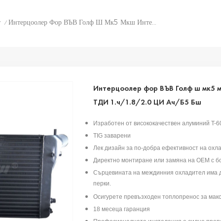
т
Интерцоолер Фор ВЪВ Голф Ш Мк5 Мкш Интерцоолер ВАГ 1.ш 2.0 ТДИ 1.ч/1.8/2.0 ЦИ Ач/Б5 Бш
/
Интерцоолер фор ВЪВ Голф ш мк5 м
ТДИ 1.ч/1.8/2.0 ЦИ Ач/Б5 Бш
Изработен от висококачествен алуминий T-6
TIG заварени
Лек дизайн за по-добра ефективност на охл
Директно монтиране или замяна на OEM с б
Сърцевината на междинния охладител има д
перки.
Осигурете превъзходен топлопренос за мак
18 месеца гаранция