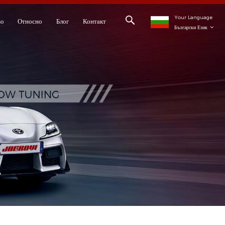
Your Language
во
Относно
Блог
Контакт
Български Език