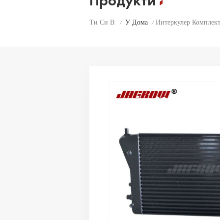
Продукти
У Дома
Интеркулер Комплек
Ти Си В:
/
/