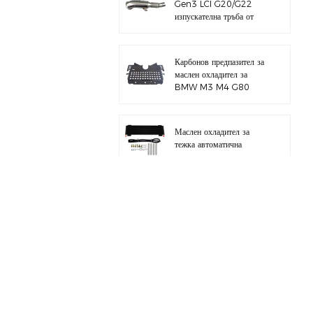
Gen3 LCI G20/G22
изпускателна тръба от
полирана 304
неръждаема стомана
Карбонов предпазител за
маслен охладител за
BMW M3 M4 G80
G82 S58
Маслен охладител за
тежка автоматична
трансмисия с хардуерен
комплект
Цял алуминиев
всмукателен колектор за
BMW M3 E46 S54
за BMW B58 M340I
G20 комплект тръба за
зареждане