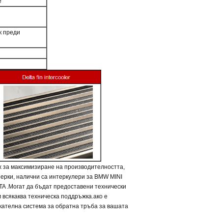
е
к преди
х за максимизиране на производителността,
перки, налични са интеркулери за BMW MINI
A .
Могат да бъдат предоставени технически
 всякаква техническа поддръжка.
ако е
кателна система за обратна тръба
за вашата