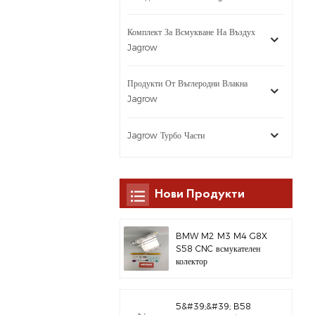
Комплект За Всмукване На Въздух
Jagrow
Продукти От Въглеродни Влакна
Jagrow
Jagrow Турбо Части
Нови Продукти
BMW M2 M3 M4 G8X
S58 CNC всмукателен
колектор
5&#39;&#39; B58