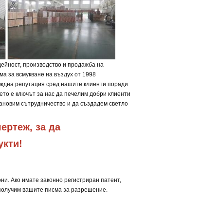
ейност, производство и продажба на
ма за всмукване на въздух от 1998
еждна репутация сред нашите клиенти поради
ето е ключът за нас да печелим добри клиенти
тановим сътрудничество и да създадем светло
ртеж, за да 
укти!
ни. Ако имате законно регистриран патент,
 получим вашите писма за разрешение.