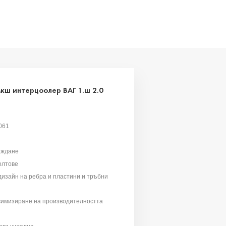
кш интерцоолер ВАГ 1.ш 2.0
061
аждане
олтове
изайн на ребра и пластини и тръбни
симизиране на производителността