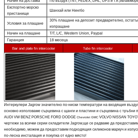
Начин на доставка
По въздух (TNT, FEDEX, DHL, UPS и т.н.)/влак/мор
Експортно морско
Шанхай или Нингбо
пристанище
30% плащане на депозит предварително, остатъ
Условия за плащане
изпращане
Начин на плащане
T/T, L/C, Western Union, Paypal
Гаранция
18 месеца
Интеркулери Jagrow
значително по-ниски температури на входящия възду
основно използваме сърцевина с щанги и пластини и сърцевина с тръбни 
AUDI VW BENZ PORSCHE FORD DODGE
VOLVO NISSAN TOYOT
Chevrolet GMC
чертежи за всички серии охладители Jagrow,
ще се радваме да предоставим
необходимо, можем да предоставим подходящия силиконов маркуч и изпус
по-лесна инсталация и покупка от едно място!