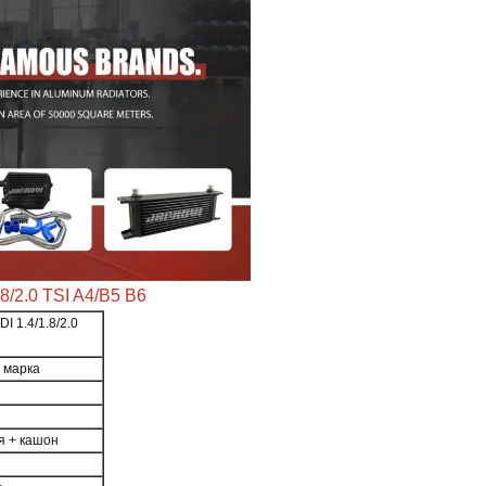
8/2.0 TSI A4/B5 B6
I 1.4/1.8/2.0
а марка
я + кашон