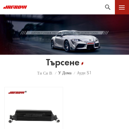
Търсене
У Дома
Ауди S1
Ти Си В:
/
/