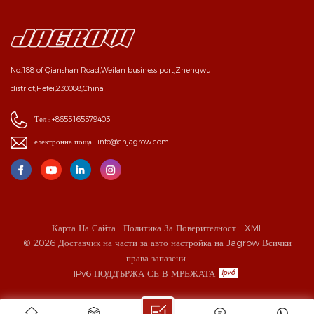
No.188 of Qianshan Road,Weilan business port,Zhengwu
district,Hefei,230088,China
Тел :
+8655165579403
електронна поща :
info@cnjagrow.com
Карта На Сайта
Политика За Поверителност
XML
© 2026 Доставчик на части за авто настройка на Jagrow Всички
права запазени.
IPv6 ПОДДЪРЖА СЕ В МРЕЖАТА