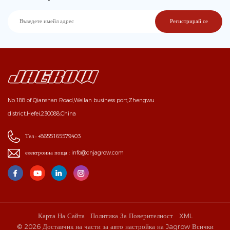
No.188 of Qianshan Road,Weilan business port,Zhengwu
district,Hefei,230088,China
Тел :
+8655165579403
електронна поща :
info@cnjagrow.com
Карта На Сайта
Политика За Поверителност
XML
© 2026 Доставчик на части за авто настройка на Jagrow Всички