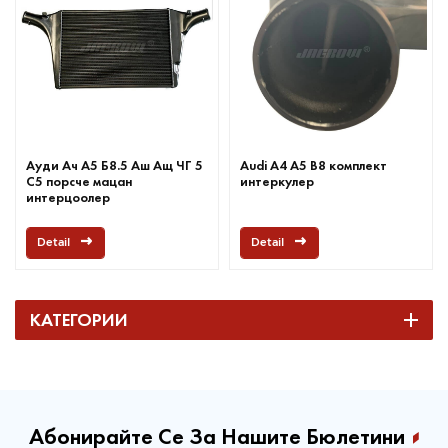
Ауди Ач А5 Б8.5 Аш Ащ ЧГ 5
Audi A4 A5 B8 комплект
С5 порсче мацан
интеркулер
интерцоолер
Detail
Detail
КАТЕГОРИИ
Абонирайте Се За Нашите Бюлетини