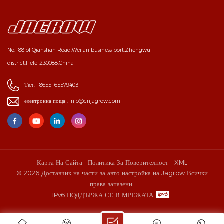
No.188 of Qianshan Road,Weilan business port,Zhengwu
district,Hefei,230088,China
Тел :
+8655165579403
електронна поща :
info@cnjagrow.com
Карта На Сайта
Политика За Поверителност
XML
© 2026 Доставчик на части за авто настройка на Jagrow Всички
права запазени.
IPv6 ПОДДЪРЖА СЕ В МРЕЖАТА