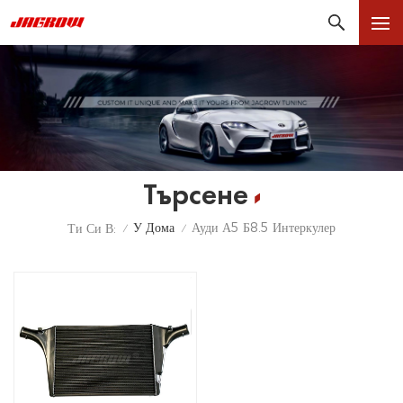
Търсене
У Дома
Ауди А5 Б8.5 Интеркулер
Ти Си В:
/
/