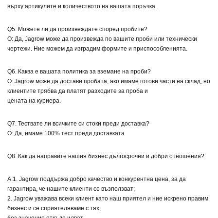
върху артикулите и количеството на вашата поръчка.
Q5. Можете ли да произвеждате според пробите?
О: Да, Jagrow може да произвежда по вашите проби или технически
чертежи. Ние можем да изградим формите и приспособленията.
Q6. Каква е вашата политика за вземане на проби?
О: Jagrow може да достави пробата, ако имаме готови части на склад, но
клиентите трябва да платят разходите за проба и
цената на куриера.
Q7. Тествате ли всичките си стоки преди доставка?
О: Да, имаме 100% тест преди доставката
Q8: Как да направите нашия бизнес дългосрочни и добри отношения?
A:1. Jagrow поддържа добро качество и конкурентна цена, за да
гарантира, че нашите клиенти се възползват;
2. Jagrow уважава всеки клиент като наш приятел и ние искрено правим
бизнес и се сприятеляваме с тях,