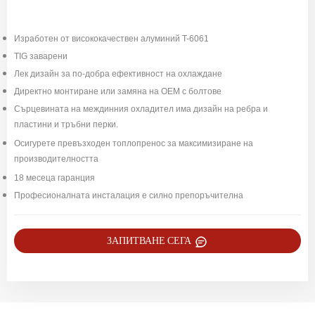
Изработен от висококачествен алуминий T-6061
TIG заварени
Лек дизайн за по-добра ефективност на охлаждане
Директно монтиране или замяна на OEM с болтове
Сърцевината на междинния охладител има дизайн на ребра и
пластини и тръбни перки.
Осигурете превъзходен топлопренос за максимизиране на
производителността
18 месеца гаранция
Професионалната инсталация е силно препоръчителна
ЗАПИТВАНЕ СЕГА