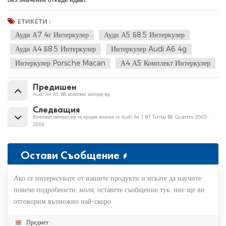
без значение откъде идват.
ЕТИКЕТИ :
Ауди А7 4г Интеркулер
Ауди А5 Б8.5 Интеркулер
Ауди А4 Б8.5 Интеркулер
Интеркулер Audi A6 4g
Интеркулер Porsche Macan
А4 А5 Комплект Интеркулер
Предишен
Audi A4 A5 B8 комплект интеркулер
Следващия
Комплект интеркулер за преден монтаж за Audi A4 1.8T Turbo B6 Quattro 2002-
2006
Остави Съобщение
Ако се интересувате от нашите продукти и искате да научите
повече подробности, моля, оставете съобщение тук, ние ще ви
отговорим възможно най-скоро.
Предмет :