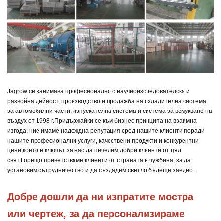
Jagrow се занимава професионално с научноизследователска и
развойна дейност, производство и продажба на охладителна система
за автомобилни части, изпускателна система и система за всмукване на
въздух от 1998 г.
Придържайки се към бизнес принципа на взаимна
изгода, ние имаме надеждна репутация сред нашите клиенти поради
нашите професионални услуги, качествени продукти и конкурентни
цени,
което е ключът за нас да печелим добри клиенти от цял
свят.
Горещо приветстваме клиенти от страната и чужбина, за да
установим сътрудничество и да създадем светло бъдеще заедно.
Добре дошли да ни изпратите мостра 
или чертеж, за да персонализираме 