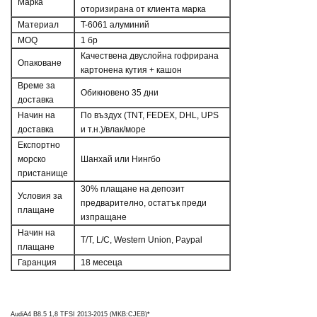
Марка
оторизирана от клиента марка
Материал
T-6061 алуминий
MOQ
1 бр
Качествена двуслойна гофрирана
Опаковане
картонена кутия + кашон
Време за
Обикновено 35 дни
доставка
Начин на
По въздух (TNT, FEDEX, DHL, UPS
доставка
и т.н.)/влак/море
Експортно
морско
Шанхай или Нингбо
пристанище
30% плащане на депозит
Условия за
предварително, остатък преди
плащане
изпращане
Начин на
T/T, L/C, Western Union, Paypal
плащане
Гаранция
18 месеца
AudiA4 B8.5 1,8 TFSI 2013-2015 (MKB:CJEB)*