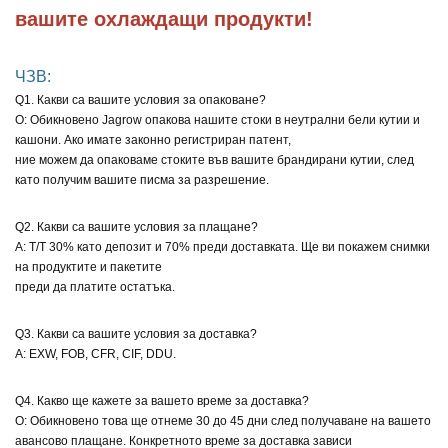
вашите охлаждащи продукти!
ЧЗВ:
Q1. Какви са вашите условия за опаковане?
О: Обикновено Jagrow опакова нашите стоки в неутрални бели кутии и
кашони. Ако имате законно регистриран патент,
ние можем да опаковаме стоките във вашите брандирани кутии, след
като получим вашите писма за разрешение.
Q2. Какви са вашите условия за плащане?
A: T/T 30% като депозит и 70% преди доставката. Ще ви покажем снимки
на продуктите и пакетите
преди да платите остатъка.
Q3. Какви са вашите условия за доставка?
A: EXW, FOB, CFR, CIF, DDU.
Q4. Какво ще кажете за вашето време за доставка?
О: Обикновено това ще отнеме 30 до 45 дни след получаване на вашето
авансово плащане. Конкретното време за доставка зависи