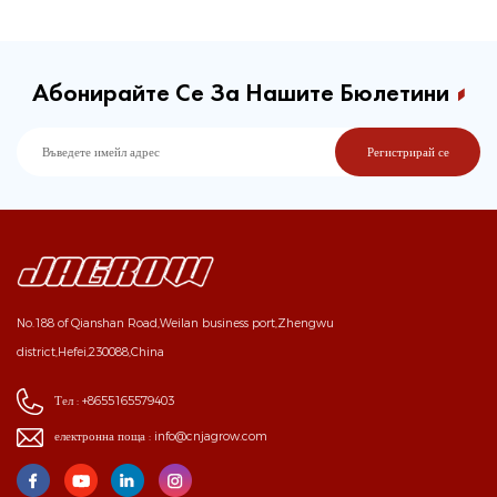
Абонирайте Се За Нашите Бюлетини
No.188 of Qianshan Road,Weilan business port,Zhengwu
district,Hefei,230088,China
Тел :
+8655165579403
електронна поща :
info@cnjagrow.com