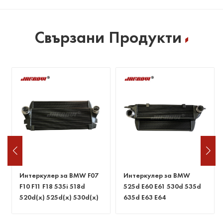
Свързани Продукти
Интеркулер за BMW F07
Интеркулер за BMW
F10 F11 F18 535i 518d
525d E60 E61 530d 535d
520d(x) 525d(x) 530d(x)
635d E63 E64
535d(x)