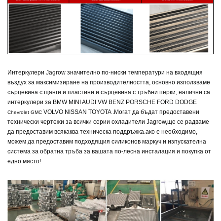
Интеркулери Jagrow
значително по-ниски температури на входящия
въздух за максимизиране на производителността, основно използваме
сърцевина с щанги и пластини и сърцевина с тръбни перки, налични са
интеркулери за BMW MINI AUDI VW BENZ PORSCHE FORD DODGE
VOLVO NISSAN TOYOTA .
Могат да бъдат предоставени
Chevrolet GMC
технически чертежи за всички серии охладители Jagrow,
ще се радваме
да предоставим всякаква техническа поддръжка.
ако е необходимо,
можем да предоставим подходящия силиконов маркуч и изпускателна
система за обратна тръба
за вашата по-лесна инсталация и покупка от
едно място!