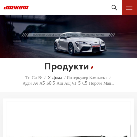
Продукти
У Дома
Интеркулер Комплект
Ти Си В:
/
/
/
Ауди Ач А5 Б8.5 Аш Ащ ЧГ 5 С5 Порсче Мацан Интерцоолер