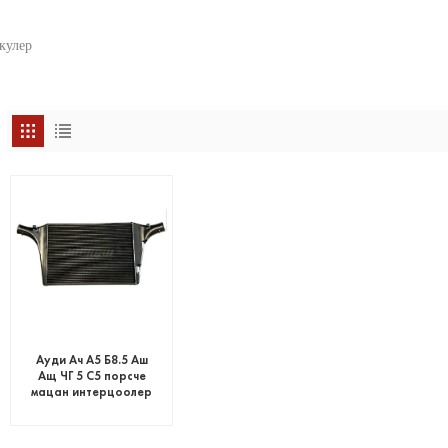
кулер
Ауди Ач А5 Б8.5 Аш
Ащ ЧГ 5 С5 порсче
мацан интерцоолер