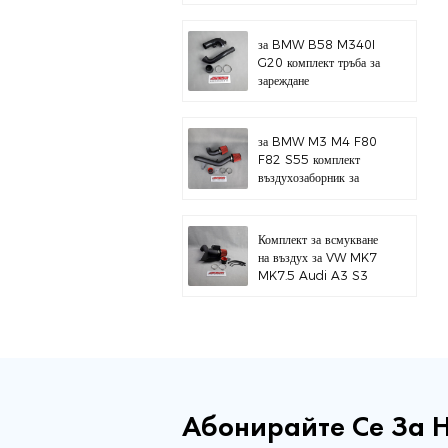
за BMW B58 M340I
G20 комплект тръба за
зареждане
за BMW M3 M4 F80
F82 S55 комплект
въздухозаборник за
горен монтаж
Комплект за всмукване
на въздух за VW MK7
MK7.5 Audi A3 S3
Абонирайте Се За 