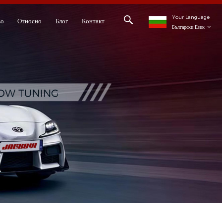
Your Language
во
Относно
Блог
Контакт
Български Език