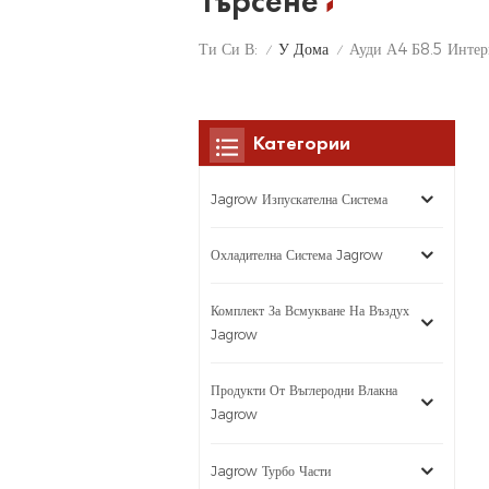
Търсене
У Дома
Ти Си В:
Ауди А4 Б8.5 Интер
/
/
Категории
Jagrow Изпускателна Система
Охладителна Система Jagrow
Комплект За Всмукване На Въздух
Jagrow
Продукти От Въглеродни Влакна
Jagrow
Jagrow Турбо Части