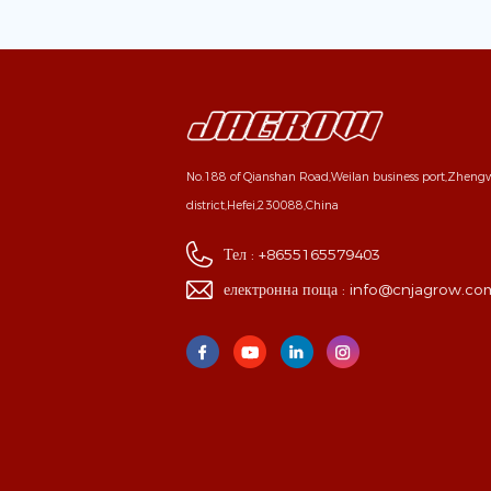
No.188 of Qianshan Road,Weilan business port,Zhen
district,Hefei,230088,China
Тел :
+8655165579403
електронна поща :
info@cnjagrow.co