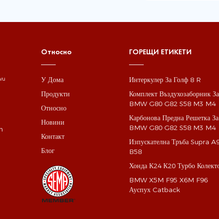
Относно
ГОРЕЩИ ЕТИКЕТИ
У Дома
Интеркулер За Голф 8 R
gwu
Продукти
Комплект Въздухозаборник З
BMW G80 G82 S58 M3 M4
Относно
Карбонова Предна Решетка За
Новини
BMW G80 G82 S58 M3 M4
m
Контакт
Изпускателна Тръба Supra A
Блог
B58
Хонда К24 К20 Турбо Колект
BMW X5M F95 X6M F96
Ауспух Catback