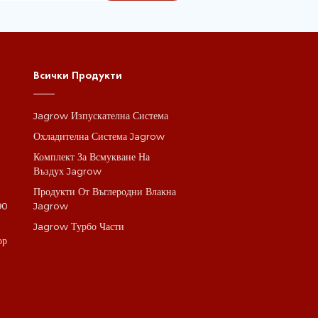
Всички Продукти
Jagrow Изпускателна Система
а
Охладителна Система Jagrow
Комплект За Всмукване На
Въздух Jagrow
Продукти От Въглеродни Влакна
90
Jagrow
Jagrow Турбо Части
ор