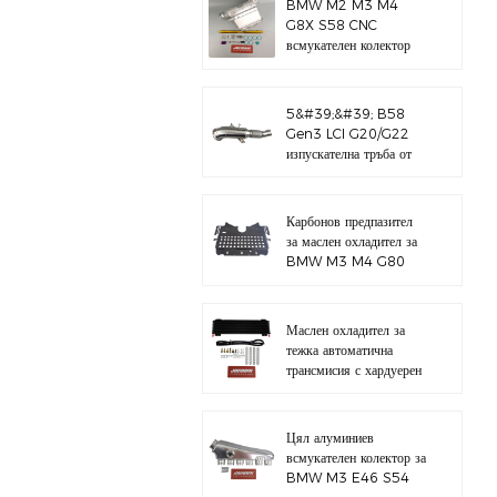
BMW M2 M3 M4
G8X S58 CNC
всмукателен колектор
5&#39;&#39; B58
Gen3 LCI G20/G22
изпускателна тръба от
полирана 304
неръждаема стомана
Карбонов предпазител
за маслен охладител за
BMW M3 M4 G80
G82 S58
Маслен охладител за
тежка автоматична
трансмисия с хардуерен
комплект
Цял алуминиев
всмукателен колектор за
BMW M3 E46 S54