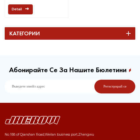
Detail
КАТЕГОРИИ
Абонирайте Се За Нашите Бюлетини
No.188 of Qianshan Road,Weilan business port,Zhengwu