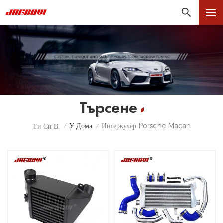
Търсене
У Дома
Интеркулер Porsche Macan
Ти Си В:
/
/