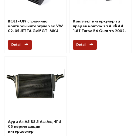
BOLT-ON странично
Комплект интеркулер за
монтиран интеркулер за VW
преден монтаж за Audi A4
02-05 JETTA Golf GTI MK4
1.8T Turbo B6 Quattro 2002-
1.8t Turbo комплект
2006
Detail
Detail
Ауди Ач А5 Б8.5 Аш Ащ ЧГ 5
С5 порсче мацан
интерцоолер