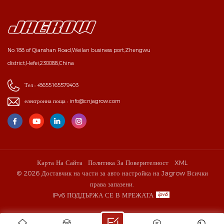
No.188 of Qianshan Road,Weilan business port,Zhengwu
district,Hefei,230088,China
Тел :
+8655165579403
електронна поща :
info@cnjagrow.com
Карта На Сайта
Политика За Поверителност
XML
© 2026 Доставчик на части за авто настройка на Jagrow Всички
права запазени.
IPv6 ПОДДЪРЖА СЕ В МРЕЖАТА