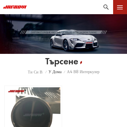
Търсене
У Дома
А4 В8 Интеркулер
Ти Си В:
/
/