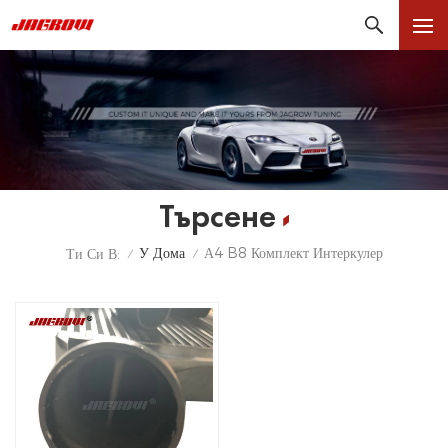
Търсене
У Дома
А4 B8 Комплект Интеркулер
Ти Си В:
/
/