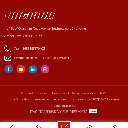
No.188 of Qianshan Road,Weilan business port,Zhengwu
district,Hefei,230088,China
Тел :
+8655165579403
електронна поща :
info@cnjagrow.com
Карта На Сайта
Политика За Поверителност
XML
© 2026 Доставчик на части за авто настройка на Jagrow Всички
права запазени.
IPv6 ПОДДЪРЖА СЕ В МРЕЖАТА