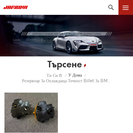
Търсене
У Дома
Ти Си В:
/
/
Резервоар За Охлаждаща Течност Billet За BMW M5 M8