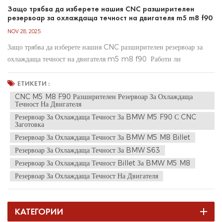
Защо трябва да изберете нашия CNC разширителен
резервоар за охлаждаща течност на двигателя m5 m8 f90
NOV 28, 2025
Защо трябва да изберете нашия CNC разширителен резервоар за
охлаждаща течност на двигателя m5 m8 f90 Работи ли
охладителната система на вашия автомобил по най-добрия начин?
Или все още разчитате на стандартен пластмасов разширителен
ЕТИКЕТИ :
резервоар, който е само на един цикъл на загряване от това да се п...
CNC M5 M8 F90 Разширителен Резервоар За Охлаждаща
Течност На Двигателя
Резервоар За Охлаждаща Течност За BMW M5 F90 С CNC
Заготовка
Резервоар За Охлаждаща Течност За BMW M5 M8 Billet
Резервоар За Охлаждаща Течност За BMW S63
Резервоар За Охлаждаща Течност Billet За BMW M5 M8
Резервоар За Охлаждаща Течност На Двигателя
КАТЕГОРИИ