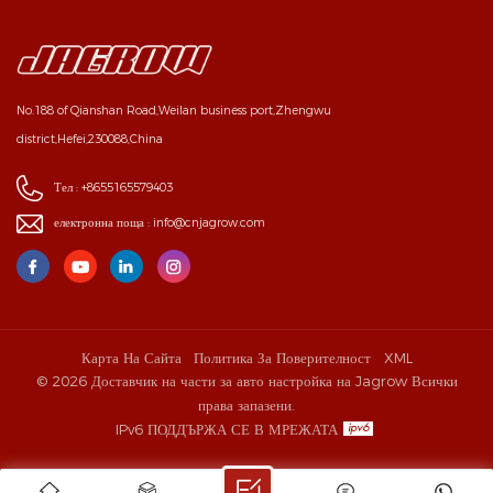
No.188 of Qianshan Road,Weilan business port,Zhengwu
district,Hefei,230088,China
Тел :
+8655165579403
електронна поща :
info@cnjagrow.com
Карта На Сайта
Политика За Поверителност
XML
© 2026 Доставчик на части за авто настройка на Jagrow Всички
права запазени.
IPv6 ПОДДЪРЖА СЕ В МРЕЖАТА