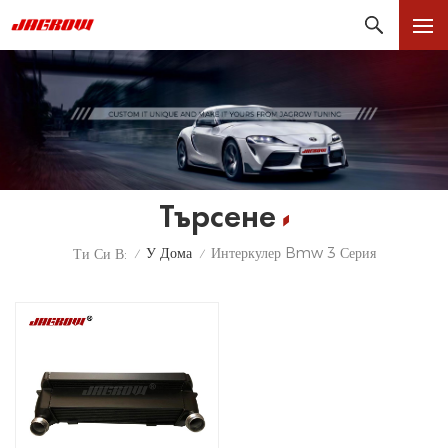
Търсене
У Дома
Интеркулер Bmw 3 Серия
Ти Си В:
/
/