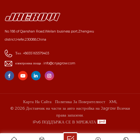
No.188 of Qianshan Road,Weilan business port,Zhengwu
district,Hefei,230088,China
Тел :
+8655165579403
електронна поща :
info@cnjagrow.com
Карта На Сайта
Политика За Поверителност
XML
© 2026 Доставчик на части за авто настройка на Jagrow Всички
права запазени.
IPv6 ПОДДЪРЖА СЕ В МРЕЖАТА