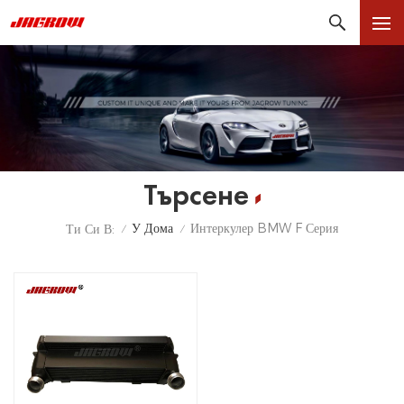
Търсене
У Дома
Интеркулер BMW F Серия
Ти Си В:
/
/