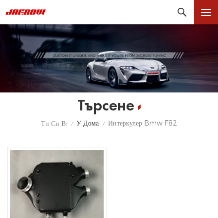
Търсене
У Дома
Интеркулер Bmw F82
Ти Си В:
/
/