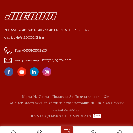
No.188 of Qianshan Road,Weilan business port,Zhengwu
district,Hefei,230088,China
Тел :
+8655165579403
електронна поща :
info@cnjagrow.com
Карта На Сайта
Политика За Поверителност
XML
© 2026 Доставчик на части за авто настройка на Jagrow Всички
права запазени.
IPv6 ПОДДЪРЖА СЕ В МРЕЖАТА