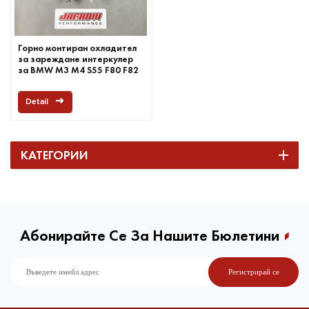
Горно монтиран охладител
за зареждане интеркулер
за BMW M3 M4 S55 F80 F82
F83
Detail
КАТЕГОРИИ
Абонирайте Се За Нашите Бюлетини