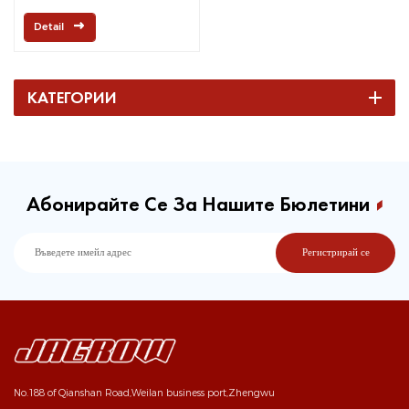
Detail
КАТЕГОРИИ
Абонирайте Се За Нашите Бюлетини
No.188 of Qianshan Road,Weilan business port,Zhengwu