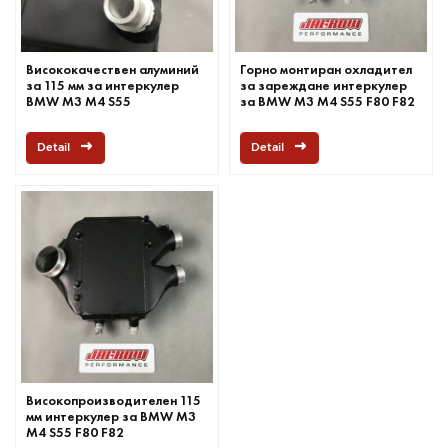
Висококачествен алуминий
Горно монтиран охладител
за 115 мм за интеркулер
за зареждане интеркулер
BMW M3 M4 S55
за BMW M3 M4 S55 F80 F82
F83
Detail
Detail
Високопроизводителен 115
мм интеркулер за BMW M3
M4 S55 F80 F82