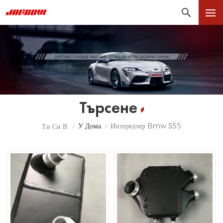
Търсене
У Дома
Интеркулер Bmw S55
Ти Си В:
/
/