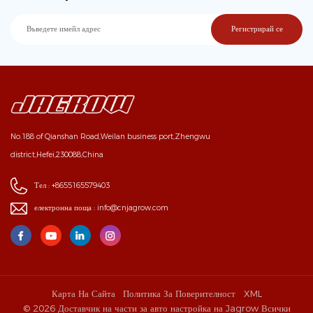
No.188 of Qianshan Road,Weilan business port,Zhengwu
district,Hefei,230088,China
Тел :
+8655165579403
електронна поща :
info@cnjagrow.com
Карта На Сайта
Политика За Поверителност
XML
© 2026 Доставчик на части за авто настройка на Jagrow Всички