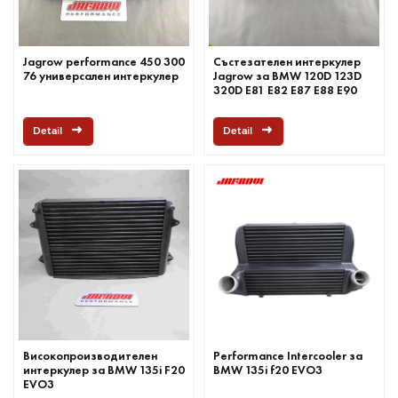
Jagrow performance 450 300
Състезателен интеркулер
76 универсален интеркулер
Jagrow за BMW 120D 123D
320D E81 E82 E87 E88 E90
E91 E92 E93 2.0
Detail
Detail
Високопроизводителен
Performance Intercooler за
интеркулер за BMW 135i F20
BMW 135i f20 EVO3
EVO3