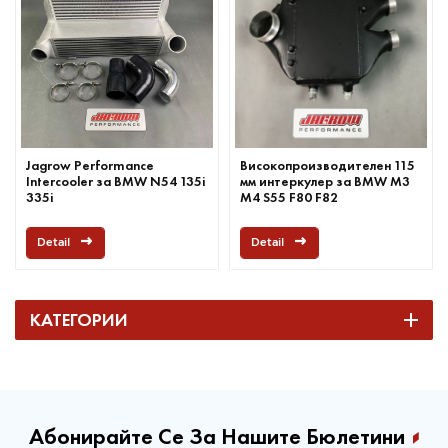
Jagrow Performance
Високопроизводителен 115
Intercooler за BMW N54 135i
мм интеркулер за BMW M3
335i
M4 S55 F80 F82
Detail
Detail
КАТЕГОРИИ
Абонирайте Се За Нашите Бюлетини