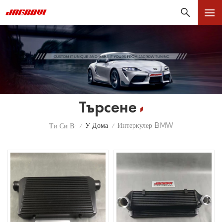
Търсене
У Дома
Интеркулер BMW
Ти Си В:
/
/