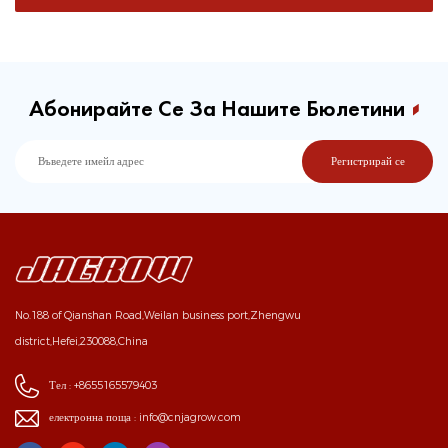
Абонирайте Се За Нашите Бюлетини
No.188 of Qianshan Road,Weilan business port,Zhengwu
district,Hefei,230088,China
Тел :
+8655165579403
електронна поща :
info@cnjagrow.com