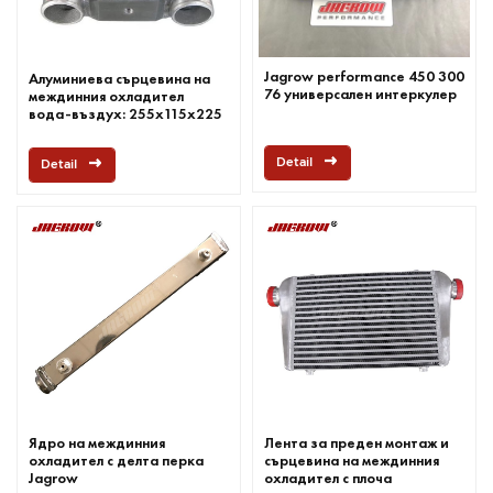
Jagrow performance 450 300
Алуминиева сърцевина на
76 универсален интеркулер
междинния охладител
вода-въздух: 255x115x225
mm вход/изход 3,5"
Detail
Detail
Ядро на междинния
Лента за преден монтаж и
охладител с делта перка
сърцевина на междинния
Jagrow
охладител с плоча