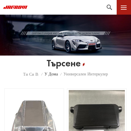
Търсене
У Дома
Универсален Интеркулер
Ти Си В:
/
/