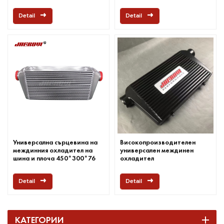
Detail
Detail
Универсална сърцевина на
Високопроизводителен
междинния охладител на
универсален междинен
шина и плоча 450*300*76
охладител
мм
Detail
Detail
КАТЕГОРИИ