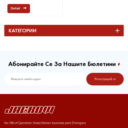
Jagrow
Detail
КАТЕГОРИИ
Абонирайте Се За Нашите Бюлетини
No.188 of Qianshan Road,Weilan business port,Zhengwu