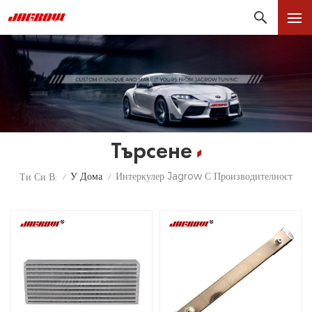
Търсене
У Дома
Интеркулер Jagrow С Производителност
Ти Си В:
/
/