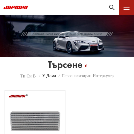
Търсене
У Дома
Персонализиран Интеркулер
Ти Си В:
/
/