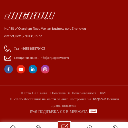
No.188 of Qianshan Road,Weilan business port,Zhengwu
district,Hefei,230088,China
Тел :
+8655165579403
електронна поща :
info@cnjagrow.com
Карта На Сайта
Политика За Поверителност
XML
© 2026 Доставчик на части за авто настройка на Jagrow Всички
права запазени.
IPv6 ПОДДЪРЖА СЕ В МРЕЖАТА