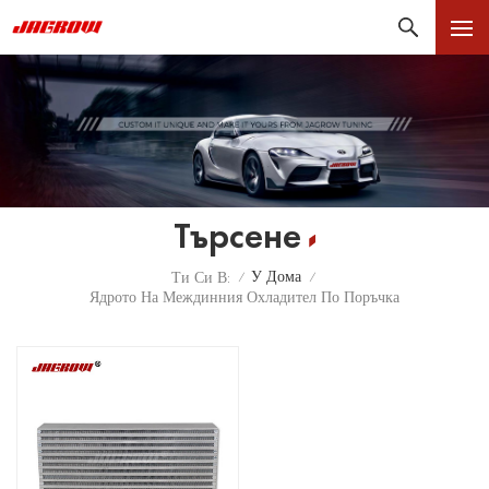
Търсене
У Дома
Ти Си В:
/
/
Ядрото На Междинния Охладител По Поръчка