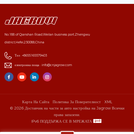
No.188 of Qianshan Road,Weilan business port,Zhengwu
district,Hefei,230088,China
Тел :
+8655165579403
електронна поща :
info@cnjagrow.com
Карта На Сайта
Политика За Поверителност
XML
© 2026 Доставчик на части за авто настройка на Jagrow Всички
права запазени.
IPv6 ПОДДЪРЖА СЕ В МРЕЖАТА