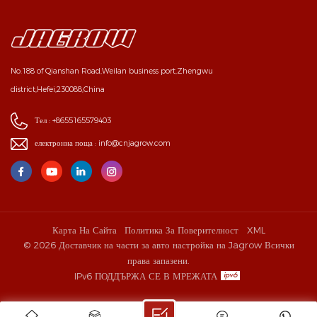
No.188 of Qianshan Road,Weilan business port,Zhengwu
district,Hefei,230088,China
Тел :
+8655165579403
електронна поща :
info@cnjagrow.com
Карта На Сайта
Политика За Поверителност
XML
© 2026 Доставчик на части за авто настройка на Jagrow Всички
права запазени.
IPv6 ПОДДЪРЖА СЕ В МРЕЖАТА