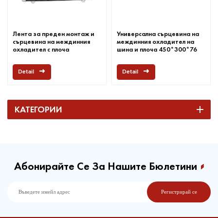
Лента за преден монтаж и
Универсална сърцевина на
сърцевина на междинния
междинния охладител на
охладител с плоча
шина и плоча 450*300*76
мм
Detail
Detail
КАТЕГОРИИ
Абонирайте Се За Нашите Бюлетини