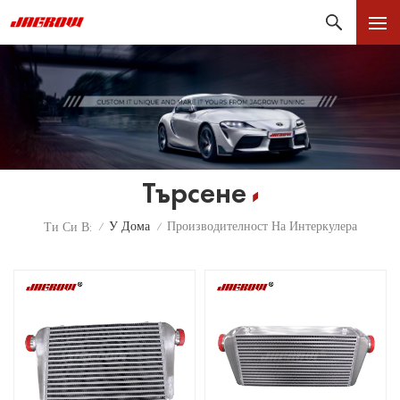
Търсене
У Дома
Производителност На Интеркулера
Ти Си В:
/
/