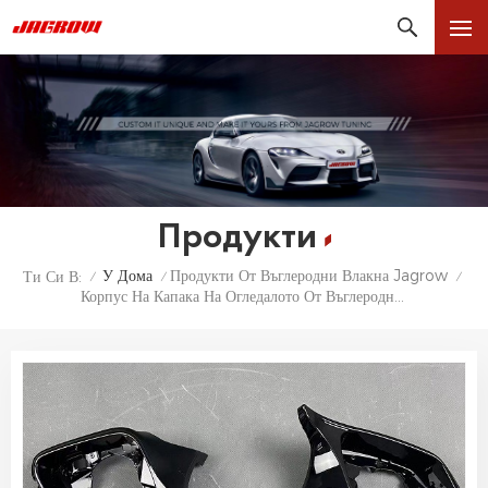
Продукти
У Дома
Продукти От Въглеродни Влакна Jagrow
Ти Си В:
/
/
/
Корпус На Капака На Огледалото От Въглеродни Влакна За BMW F20 F22 F30 F32 M2