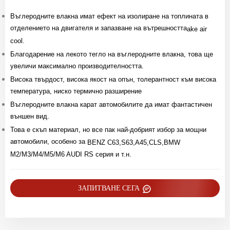
Въглеродните влакна имат ефект на изолиране на топлината в
отделението на двигателя и запазване на вътрешността
ake air
cool.
Благодарение на лекото тегло на въглеродните влакна, това ще
увеличи максимално производителността.
Висока твърдост, висока якост на опън, толерантност към висока
температура, ниско термично разширение
Въглеродните влакна карат автомобилите да имат фантастичен
външен вид.
Това е скъп материал, но все пак най-добрият избор за мощни
автомобили, особено за
BENZ C63,S63,A45,CLS,BMW
M2/M3/M4/M5/M6 AUDI RS серия и т.н.
ЗАПИТВАНЕ СЕГА