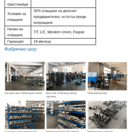
пристанище
30% плащане на депозит
Условия за
предварително, остатък преди
плащане
изпращане
Начин на
T/T, L/C, Western Union, Paypal
плащане
Гаранция
18 месеца
Фабрично шоу: