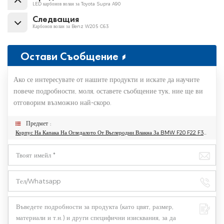
LED карбонов волан за Toyota Supra A90
Следващия
Карбонов волан за Benz W205 C63
Остави Съобщение
Ако се интересувате от нашите продукти и искате да научите
повече подробности, моля, оставете съобщение тук, ние ще ви
отговорим възможно най-скоро.
Предмет :
Корпус На Капака На Огледалото От Въглеродни Влакна За BMW F20 F22 F30 F32 M2