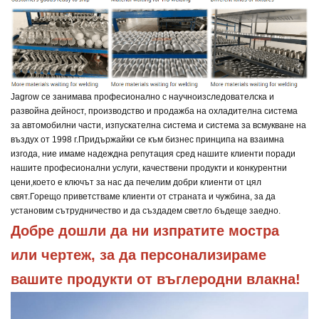
Jagrow се занимава професионално с научноизследователска и
развойна дейност, производство и продажба на охладителна система
за автомобилни части, изпускателна система и система за всмукване на
въздух от 1998 г.
Придържайки се към бизнес принципа на взаимна
изгода, ние имаме надеждна репутация сред нашите клиенти поради
нашите професионални услуги, качествени продукти и конкурентни
цени,
което е ключът за нас да печелим добри клиенти от цял
свят.
Горещо приветстваме клиенти от страната и чужбина, за да
установим сътрудничество и да създадем светло бъдеще заедно.
Добре дошли да ни изпратите мостра 
или чертеж, за да персонализираме 
вашите продукти от въглеродни влакна!