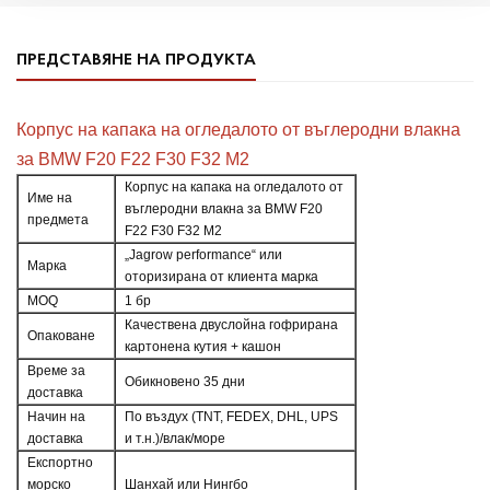
ПРЕДСТАВЯНЕ НА ПРОДУКТА
Корпус на капака на огледалото от въглеродни влакна
за BMW F20 F22 F30 F32 M2
Корпус на капака на огледалото от
Име на
въглеродни влакна за BMW F20
предмета
F22 F30 F32 M2
„Jagrow performance“ или
Марка
оторизирана от клиента марка
MOQ
1 бр
Качествена двуслойна гофрирана
Опаковане
картонена кутия + кашон
Време за
Обикновено 35 дни
доставка
Начин на
По въздух (TNT, FEDEX, DHL, UPS
доставка
и т.н.)/влак/море
Експортно
морско
Шанхай или Нингбо