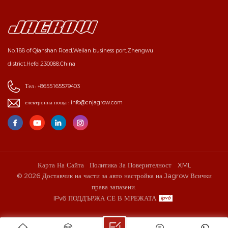
No.188 of Qianshan Road,Weilan business port,Zhengwu
district,Hefei,230088,China
Тел :
+8655165579403
електронна поща :
info@cnjagrow.com
Карта На Сайта
Политика За Поверителност
XML
© 2026 Доставчик на части за авто настройка на Jagrow Всички
права запазени.
IPv6 ПОДДЪРЖА СЕ В МРЕЖАТА