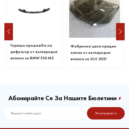
Гореща продажба на
Фабрична цена преден
дифузьор от въглеродни
капак от въглеродни
влакна за BMW F30 M2
влакна за GLS 2021
ABS
Абонирайте Се За Нашите Бюлетини