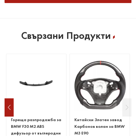
Свързани Продукти
Персонализиран
Карб
Персонализиран волан
карбонов волан за BMW
реше
от въглеродни влакна за
M3 E90 E92 E93
G82 