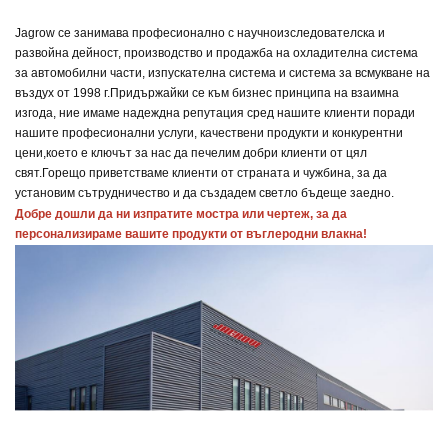
Jagrow се занимава професионално с научноизследователска и
развойна дейност, производство и продажба на охладителна система
за автомобилни части, изпускателна система и система за всмукване на
въздух от 1998 г.
Придържайки се към бизнес принципа на взаимна
изгода, ние имаме надеждна репутация сред нашите клиенти поради
нашите професионални услуги, качествени продукти и конкурентни
цени,
което е ключът за нас да печелим добри клиенти от цял
свят.
Горещо приветстваме клиенти от страната и чужбина, за да
установим сътрудничество и да създадем светло бъдеще заедно.
Добре дошли да ни изпратите мостра или чертеж, за да 
персонализираме вашите продукти от въглеродни влакна!