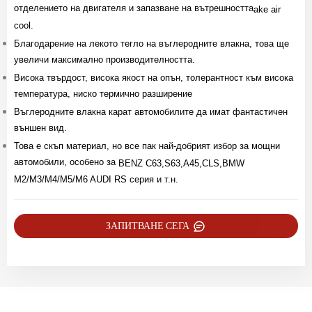
отделението на двигателя и запазване на вътрешността
ake air
cool.
Благодарение на лекото тегло на въглеродните влакна, това ще
увеличи максимално производителността.
Висока твърдост, висока якост на опън, толерантност към висока
температура, ниско термично разширение
Въглеродните влакна карат автомобилите да имат фантастичен
външен вид.
Това е скъп материал, но все пак най-добрият избор за мощни
автомобили, особено за
BENZ C63,S63,A45,CLS,BMW
M2/M3/M4/M5/M6 AUDI RS серия и т.н.
ЗАПИТВАНЕ СЕГА