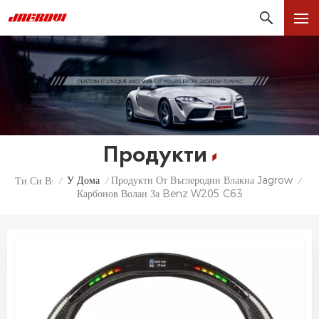
Продукти
У Дома
Продукти От Въглеродни Влакна Jagrow
Ти Си В:
/
/
/
Карбонов Волан За Benz W205 C63