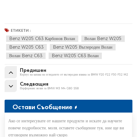
ЕТИКЕТИ :
Benz W205 C63 Карбонов Волан
Волан Benz W205
Benz W205 C63
Benz W205 Въглероден Волан
Волан Benz C63
Benz W205 C63 Волан
Предишен
Корпус на капака на огледалото от въглеродни влакна за BMW F20 F22 F30 F32 M2
Следващия
Перформанс волан за BMW M3 M4 G80 S58
Остави Съобщение
Ако се интересувате от нашите продукти и искате да научите
повече подробности, моля, оставете съобщение тук, ние ще ви
отговорим възможно най-скоро.