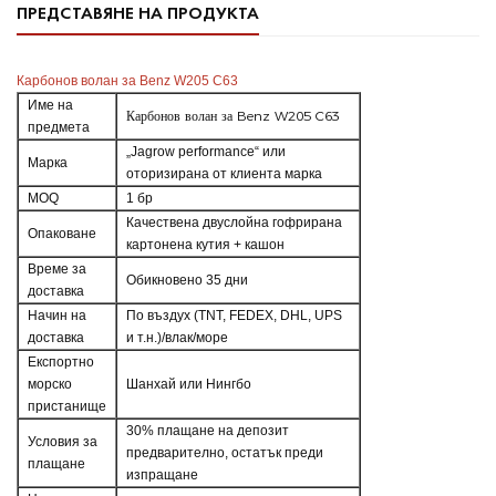
ПРЕДСТАВЯНЕ НА ПРОДУКТА
Карбонов волан за Benz W205 C63
Име на
Карбонов волан за Benz W205 C63
предмета
„Jagrow performance“ или
Марка
оторизирана от клиента марка
MOQ
1 бр
Качествена двуслойна гофрирана
Опаковане
картонена кутия + кашон
Време за
Обикновено 35 дни
доставка
Начин на
По въздух (TNT, FEDEX, DHL, UPS
доставка
и т.н.)/влак/море
Експортно
морско
Шанхай или Нингбо
пристанище
30% плащане на депозит
Условия за
предварително, остатък преди
плащане
изпращане