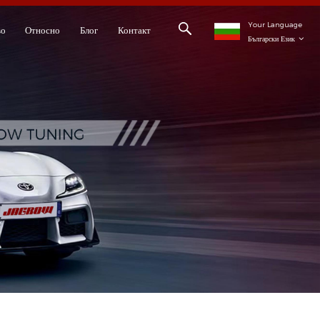
Your Language
во
Относно
Блог
Контакт
Български Език