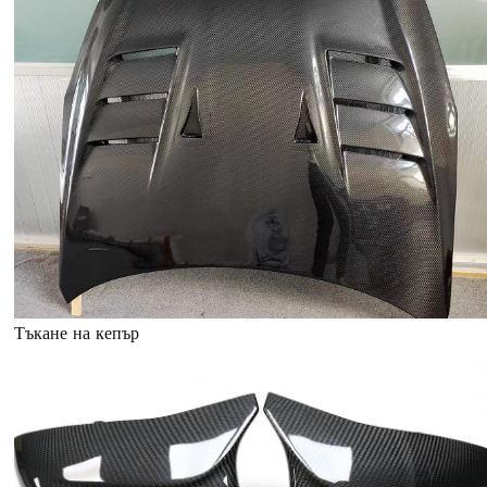
Тъкане на кепър