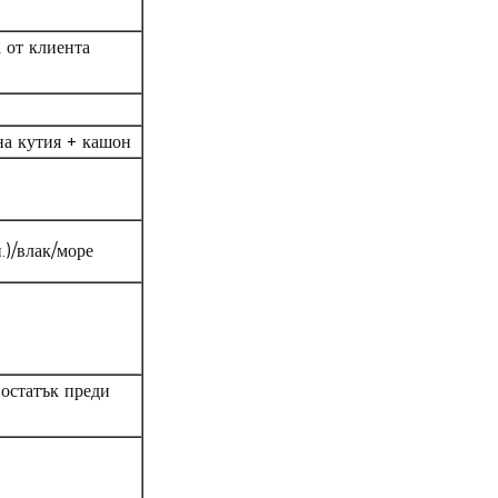
 от клиента
на кутия + кашон
)/влак/море
остатък преди