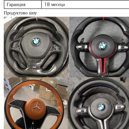
Гаранция
18 месеца
Продуктово шоу: