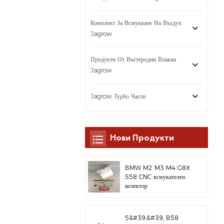
Комплект За Всмукване На Въздух
Jagrow
Продукти От Въглеродни Влакна
Jagrow
Jagrow Турбо Части
Нови Продукти
BMW M2 M3 M4 G8X
S58 CNC всмукателен
колектор
5&#39;&#39; B58