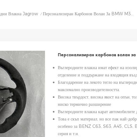
одни Влакна Jagrow
Персонализиран Карбонов Волан За BMW M3 E90 E92 E93
/
Персонализиран карбонов волан за
Въглеродните влакна имат ефект на изоли
отделение и поддържане на входящия възд
Благодарение на лекото тегло на въглерод
максимално производителността.
Висока твърдост, висока якост на опън, т
ниско термично разширение
Въглеродните влакна карат автомобилите 
Това е скъп материал, но все пак най-доб
особено за BENZ C63, S63, A45, CL
серия и т.н.