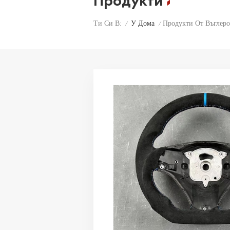
Продукти
У Дома
Продукти От Въглер
Ти Си В:
/
/