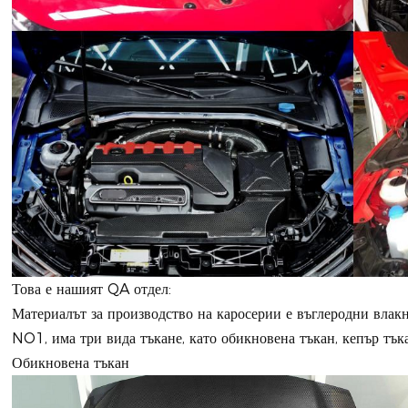
Това е нашият QA отдел:
Материалът за производство на каросерии е въглеродни влакн
NO1, има три вида тъкане, като обикновена тъкан, кепър тъка
Обикновена тъкан