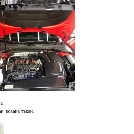
а,
н, кована тъкан,