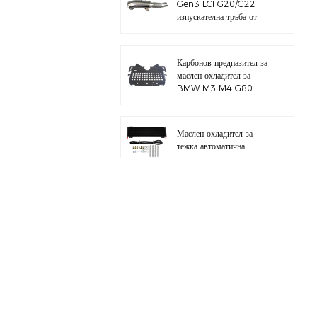
Gen3 LCI G20/G22
изпускателна тръба от
полирана 304
неръждаема стомана
Карбонов предпазител за
маслен охладител за
BMW M3 M4 G80
G82 S58
Маслен охладител за
тежка автоматична
трансмисия с хардуерен
комплект
Цял алуминиев
всмукателен колектор за
BMW M3 E46 S54
за BMW B58 M340I
G20 комплект тръба за
зареждане