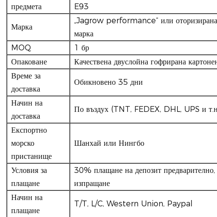
предмета
E93
„Jagrow performance“ или оторизирана
Марка
марка
MOQ
1 бр
Опаковане
Качествена двуслойна гофрирана картоне
Време за
Обикновено 35 дни
доставка
Начин на
По въздух (TNT, FEDEX, DHL, UPS и т.н.
доставка
Експортно
морско
Шанхай или Нингбо
пристанище
Условия за
30% плащане на депозит предварително, 
плащане
изпращане
Начин на
T/T, L/C, Western Union, Paypal
плащане