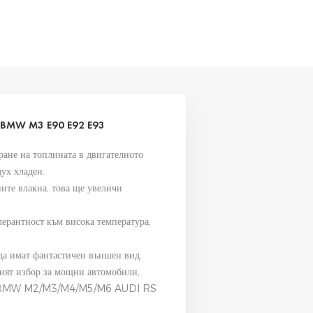
 BMW M3 E90 E92 E93
ране на топлината в двигателното
ух хладен.
ните влакна, това ще увеличи
олерантност към висока температура,
да имат фантастичен външен вид.
рият избор за мощни автомобили,
S, BMW M2/M3/M4/M5/M6 AUDI RS