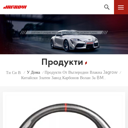
Продукти
У Дома
Продукти От Въглеродни Влакна Jagrow
Ти Си В:
/
/
/
Китайски Златен Завод Карбонов Волан За BMW M3 E90