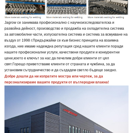
Jagrow се занимава професионално с научноизследователска и
развойна дейност, производство и продажба на охладителна система
за автомобилни части, изпускателна система и система за всмукване на
въздух от 1998 г.
Придържайки се към бизнес принципа на взаимна
изгода, ние имаме надеждна репутация сред нашите клиенти поради
нашите професионални услуги, качествени продукти и конкурентни
цени,
което е ключът за нас да печелим добри клиенти от цял
свят.
Горещо приветстваме клиенти от страната и чужбина, за да
установим сътрудничество и да създадем светло бъдеще заедно.
Добре дошли да ни изпратите мостра или чертеж, за да 
персонализираме вашите продукти от въглеродни влакна!