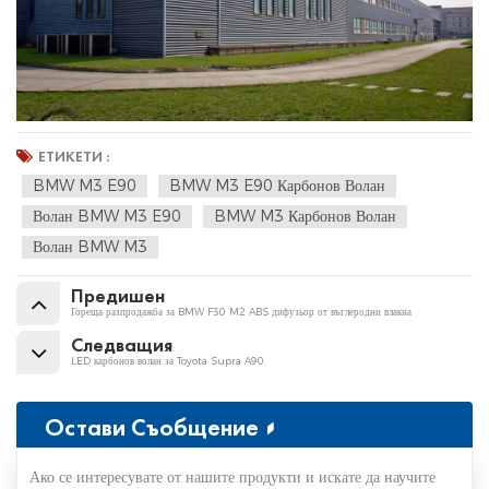
ЕТИКЕТИ :
BMW M3 E90
BMW M3 E90 Карбонов Волан
Волан BMW M3 E90
BMW M3 Карбонов Волан
Волан BMW M3
Предишен
Гореща разпродажба за BMW F30 M2 ABS дифузьор от въглеродни влакна
Следващия
LED карбонов волан за Toyota Supra A90
Остави Съобщение
Ако се интересувате от нашите продукти и искате да научите