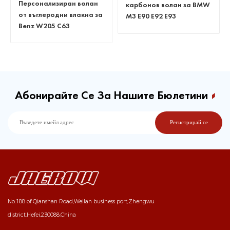
Персонализиран волан
карбонов волан за BMW
от въглеродни влакна за
M3 E90 E92 E93
Benz W205 C63
Абонирайте Се За Нашите Бюлетини
No.188 of Qianshan Road,Weilan business port,Zhengwu
district,Hefei,230088,China