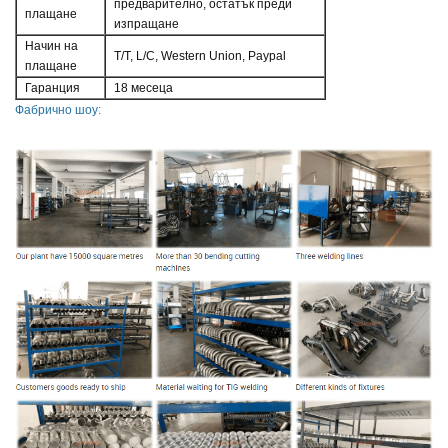
предварително, остатък преди
плащане
изпращане
Начин на
T/T, L/C, Western Union, Paypal
плащане
Гаранция
18 месеца
Фабрично шоу: