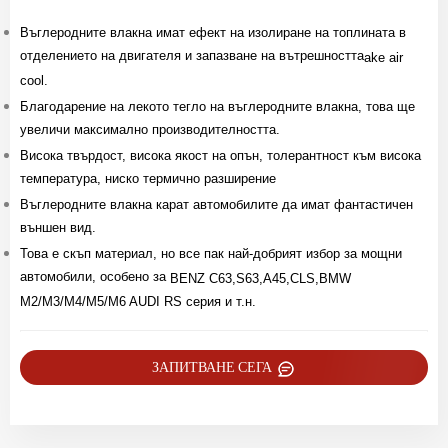
Въглеродните влакна имат ефект на изолиране на топлината в
отделението на двигателя и запазване на вътрешността
ake air
cool.
Благодарение на лекото тегло на въглеродните влакна, това ще
увеличи максимално производителността.
Висока твърдост, висока якост на опън, толерантност към висока
температура, ниско термично разширение
Въглеродните влакна карат автомобилите да имат фантастичен
външен вид.
Това е скъп материал, но все пак най-добрият избор за мощни
автомобили, особено за
BENZ C63,S63,A45,CLS,BMW
M2/M3/M4/M5/M6 AUDI RS серия и т.н.
ЗАПИТВАНЕ СЕГА