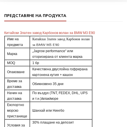
ПРЕДСТАВЯНЕ НА ПРОДУКТА
Китайски Златен завод Карбонов волан за BMW M3 E90
Китайски Златен завод Карбонов волан
Име на
за BMW M3 E90
предмета
„Jagrow performance“ или
Марка
оторизирана от клиента марка
MOQ
1 бр
Качествена двуслойна гофрирана
Опаковане
картонена кутия + кашон
Време за
Обикновено 35 дни
доставка
Начин на
По въздух (TNT, FEDEX, DHL, UPS
доставка
и т.н.)/влак/море
Експортно
морско
Шанхай или Нингбо
пристанище
30% плащане на депозит
Условия за