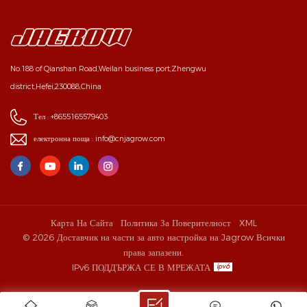
No.188 of Qianshan Road,Weilan business port,Zhengwu
district,Hefei,230088,China
Тел :
+8655165579403
електронна поща :
info@cnjagrow.com
Карта На Сайта
Политика За Поверителност
XML
© 2026 Доставчик на части за авто настройка на Jagrow Всички
права запазени.
IPv6 ПОДДЪРЖА СЕ В МРЕЖАТА