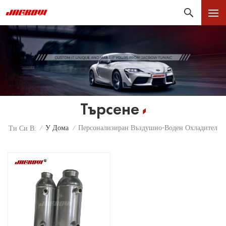
Търсене
У Дома
Персонализиран Въздушно-Воден Охладител
Ти Си В:
/
/