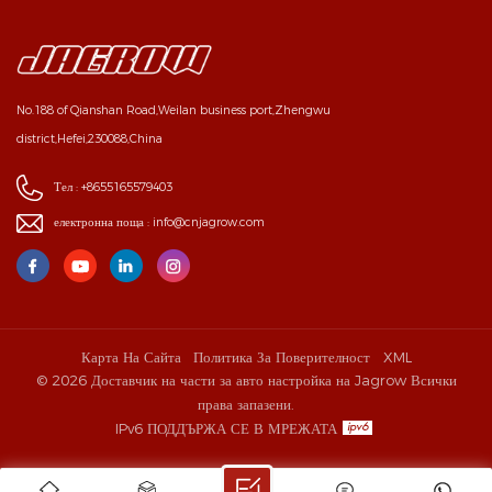
No.188 of Qianshan Road,Weilan business port,Zhengwu
district,Hefei,230088,China
Тел :
+8655165579403
електронна поща :
info@cnjagrow.com
Карта На Сайта
Политика За Поверителност
XML
© 2026 Доставчик на части за авто настройка на Jagrow Всички
права запазени.
IPv6 ПОДДЪРЖА СЕ В МРЕЖАТА