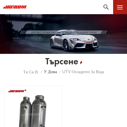
Търсене
У Дома
UTV Охладител За Вода
Ти Си В:
/
/