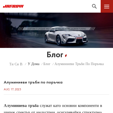
Блог
У Дома
Блог
Алуминиеви Тръби По Поръчка
Ти Си В:
/
/
/
Алуминиеви тръби по поръчка
AUG 17, 2023
Алуминиева тръба
служат като основни компоненти в
широк спектър от индустрии, осигурявайки структурна