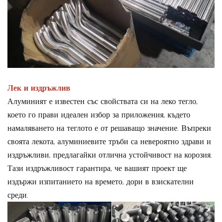
Лек и издръжлив
Алуминият е известен със свойствата си на леко тегло,
което го прави идеален избор за приложения, където
намаляването на теглото е от решаващо значение. Въпреки
своята лекота, алуминиевите тръби са невероятно здрави и
издръжливи, предлагайки отлична устойчивост на корозия.
Тази издръжливост гарантира, че вашият проект ще
издържи изпитанието на времето, дори в взискателни
среди.