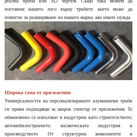
реална проба или 3D чертеж. Също така можем да
поставим вашето лого върху тръбите, което може да
помогне за разширяване на вашата марка, ако имате нужда.
Широка гама от приложения:
Универсалността на персонализираните алуминиеви тръби
ги прави подходящи за широк спектър от приложения. Те
обикновено се използват в индустрии като строителството,
автомобилостроенето, космическата индустрия и
производството. От структурни компоненти и