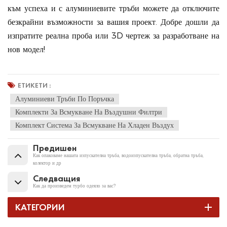
към успеха и с алуминиевите тръби можете да отключите
безкрайни възможности за вашия проект. Добре дошли да
изпратите реална проба или 3D чертеж за разработване на
нов модел!
ЕТИКЕТИ :
Алуминиеви Тръби По Поръчка
Комплекти За Всмукване На Въздушни Филтри
Комплект Система За Всмукване На Хладен Въздух
Предишен
Как опаковаме нашата изпускателна тръба, водоизпускателна тръба, обратна тръба,
колектор и др
Следващия
Как да произведем турбо одеяло за вас?
КАТЕГОРИИ