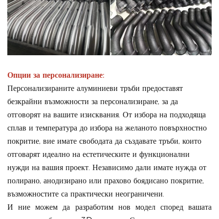
Опции за персонализиране:
Персонализираните алуминиеви тръби предоставят
безкрайни възможности за персонализиране, за да
отговорят на вашите изисквания. От избора на подходяща
сплав и температура до избора на желаното повърхностно
покритие, вие имате свободата да създавате тръби, които
отговарят идеално на естетическите и функционални
нужди на вашия проект. Независимо дали имате нужда от
полирано, анодизирано или прахово боядисано покритие,
възможностите са практически неограничени.
И ние можем да разработим нов модел според вашата