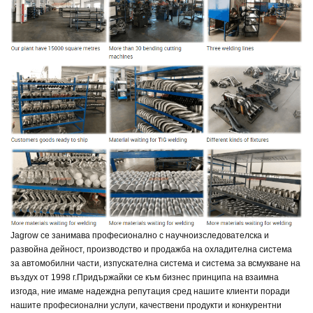
Jagrow се занимава професионално с научноизследователска и
развойна дейност, производство и продажба на охладителна система
за автомобилни части, изпускателна система и система за всмукване на
въздух от 1998 г.
Придържайки се към бизнес принципа на взаимна
изгода, ние имаме надеждна репутация сред нашите клиенти поради
нашите професионални услуги, качествени продукти и конкурентни