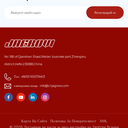
No.188 of Qianshan Road,Weilan business port,Zhengwu
district,Hefei,230088,China
Тел :
+8655165579403
електронна поща :
info@cnjagrow.com
Карта На Сайта
Политика За Поверителност
XML
© 2026 Доставчик на части за авто настройка на Jagrow Всички