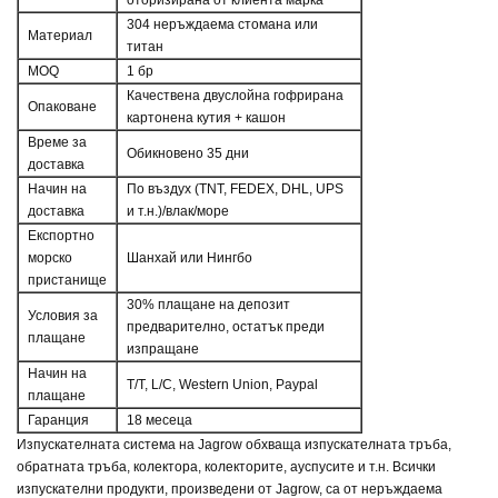
оторизирана от клиента марка
304 неръждаема стомана или
Материал
титан
MOQ
1 бр
Качествена двуслойна гофрирана
Опаковане
картонена кутия + кашон
Време за
Обикновено 35 дни
доставка
Начин на
По въздух (TNT, FEDEX, DHL, UPS
доставка
и т.н.)/влак/море
Експортно
морско
Шанхай или Нингбо
пристанище
30% плащане на депозит
Условия за
предварително, остатък преди
плащане
изпращане
Начин на
T/T, L/C, Western Union, Paypal
плащане
Гаранция
18 месеца
Изпускателната система на Jagrow обхваща изпускателната тръба,
обратната тръба, колектора, колекторите, ауспусите и т.н. Всички
изпускателни продукти, произведени от Jagrow, са от неръждаема