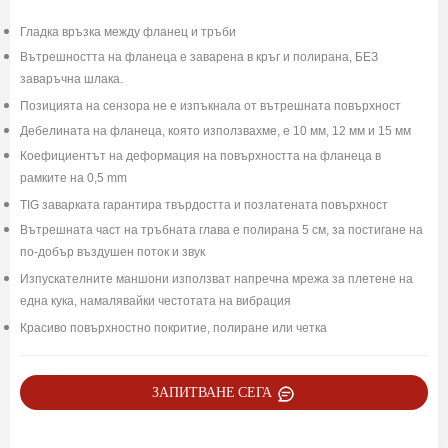
Гладка връзка между фланец и тръби
Вътрешността на фланеца е заварена в кръг и полирана, БЕЗ
заваръчна шлака.
Позицията на сензора не е изпъкнала от вътрешната повърхност
Дебелината на фланеца, която използвахме, е 10 мм, 12 мм и 15 мм
Коефициентът на деформация на повърхността на фланеца в
рамките на 0,5 mm
TIG заварката гарантира твърдостта и позлатената повърхност
Вътрешната част на тръбната глава е полирана 5 см, за постигане на
по-добър въздушен поток и звук
Изпускателните маншони използват напречна мрежа за плетене на
една кука, намалявайки честотата на вибрация
Красиво повърхностно покритие, полиране или четка
ЗАПИТВАНЕ СЕГА