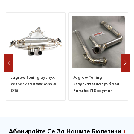
Jagrow Tuning
Изпускателна тръба без
изпускателна тръба за
котка за Benz C63 W205
Porsche 718 cayman
Абонирайте Се За Нашите Бюлетини