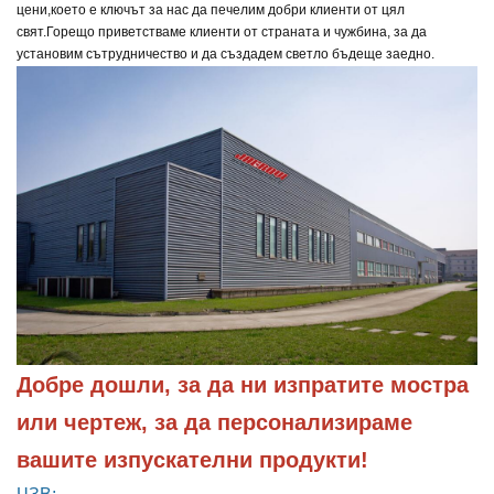
цени,
което е ключът за нас да печелим добри клиенти от цял
свят.
Горещо приветстваме клиенти от страната и чужбина, за да
установим сътрудничество и да създадем светло бъдеще заедно.
Добре дошли, за да ни изпратите мостра 
или чертеж, за да персонализираме 
вашите изпускателни продукти!