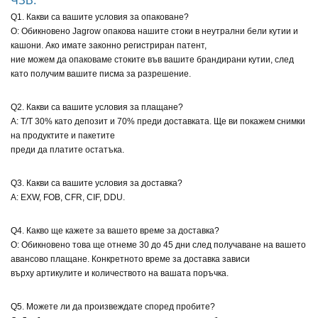
ЧЗВ:
Q1. Какви са вашите условия за опаковане?
О: Обикновено Jagrow опакова нашите стоки в неутрални бели кутии и
кашони. Ако имате законно регистриран патент,
ние можем да опаковаме стоките във вашите брандирани кутии, след
като получим вашите писма за разрешение.
Q2. Какви са вашите условия за плащане?
A: T/T 30% като депозит и 70% преди доставката. Ще ви покажем снимки
на продуктите и пакетите
преди да платите остатъка.
Q3. Какви са вашите условия за доставка?
A: EXW, FOB, CFR, CIF, DDU.
Q4. Какво ще кажете за вашето време за доставка?
О: Обикновено това ще отнеме 30 до 45 дни след получаване на вашето
авансово плащане. Конкретното време за доставка зависи
върху артикулите и количеството на вашата поръчка.
Q5. Можете ли да произвеждате според пробите?