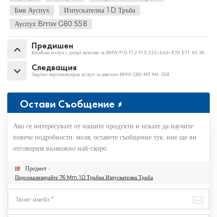
Бмв Ауспух
Изпускателна 1D Тръба
Ауспух Bmw G80 S58
Предишен
Китайски ауспух с добро качество за BMW F10 F12 F13 535i 640i E70 E71 X5 X6
Следващия
Jagrow персонализиран ауспух за двигател BMW G80 M3 M4 S58
Остави Съобщение
Ако се интересувате от нашите продукти и искате да научите
повече подробности, моля, оставете съобщение тук, ние ще ви
отговорим възможно най-скоро.
Предмет :
Персонализирайте 76 Mm 1D Тръбна Изпускателна Тръба