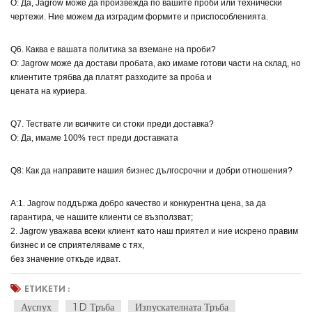
О: Да, Jagrow може да произвежда по вашите проби или технически
чертежи. Ние можем да изградим формите и приспособленията.
Q6. Каква е вашата политика за вземане на проби?
О: Jagrow може да достави пробата, ако имаме готови части на склад, но
клиентите трябва да платят разходите за проба и
цената на куриера.
Q7. Тествате ли всичките си стоки преди доставка?
О: Да, имаме 100% тест преди доставката
Q8: Как да направите нашия бизнес дългосрочни и добри отношения?
A:1. Jagrow поддържа добро качество и конкурентна цена, за да
гарантира, че нашите клиенти се възползват;
2. Jagrow уважава всеки клиент като наш приятел и ние искрено правим
бизнес и се сприятеляваме с тях,
без значение откъде идват.
ЕТИКЕТИ :
Ауспух
1D Тръба
Изпускателната Тръба