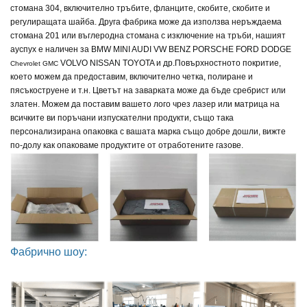
стомана 304, включително тръбите, фланците, скобите, скобите и
регулиращата шайба. Друга фабрика може да използва неръждаема
стомана 201 или въглеродна стомана с изключение на тръби, нашият
ауспух е наличен за
BMW MINI AUDI VW BENZ PORSCHE FORD DODGE
VOLVO NISSAN TOYOTA и др.
Повърхностното покритие,
Chevrolet GMC
което можем да предоставим, включително четка, полиране и
пясъкоструене и т.н. Цветът на заварката може да бъде сребрист или
златен. Можем да поставим вашето лого чрез лазер или матрица на
всичките ви поръчани изпускателни продукти, също така
персонализирана опаковка с вашата марка също добре дошли, вижте
по-долу как опаковаме продуктите от отработените газове.
Фабрично шоу: