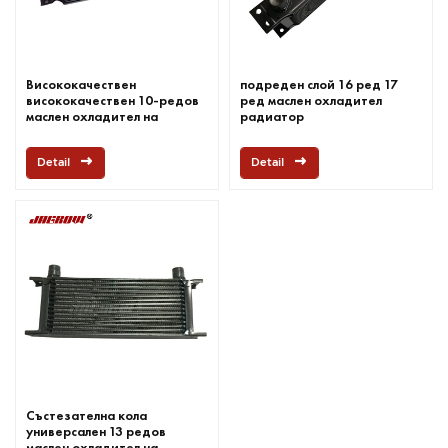
Висококачествен
подреден слой 16 ред 17
висококачествен 10-редов
ред маслен охладител
маслен охладител на
радиатор
скоростната кутия на
Jagrow
Detail
Detail
Състезателна кола
универсален 13 редов
маслен охладител на