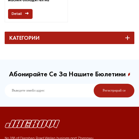
скоростната кутия на
двигателя
Detail
КАТЕГОРИИ
Абонирайте Се За Нашите Бюлетини
No.188 of Qianshan Road,Weilan business port,Zhengwu