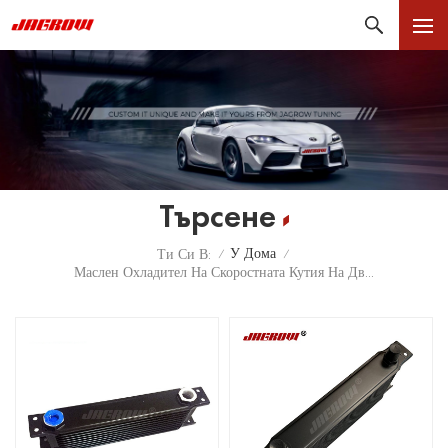
Търсене
У Дома
Ти Си В:
/
/
Маслен Охладител На Скоростната Кутия На Двигателя