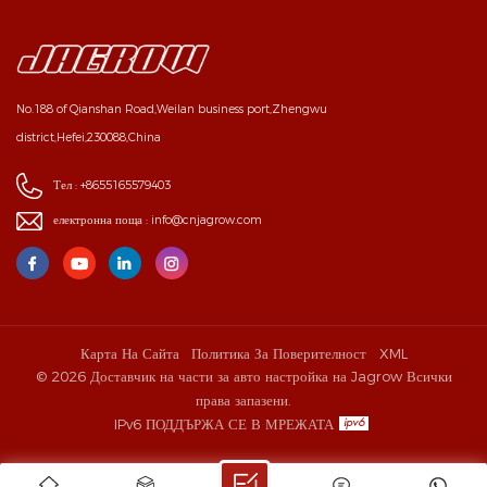
No.188 of Qianshan Road,Weilan business port,Zhengwu
district,Hefei,230088,China
Тел :
+8655165579403
електронна поща :
info@cnjagrow.com
Карта На Сайта
Политика За Поверителност
XML
© 2026 Доставчик на части за авто настройка на Jagrow Всички
права запазени.
IPv6 ПОДДЪРЖА СЕ В МРЕЖАТА