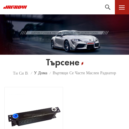
Търсене
У Дома
Въртящи Се Части Маслен Радиатор
Ти Си В:
/
/