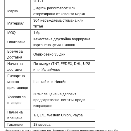
2012+
„Jagrow performance“ или
Марка
оторизирана от клиента марка
304 неръждаема стомана или
Материал
титан
MOQ
1 бр
Качествена двуслойна гофрирана
Опаковане
картонена кутия + кашон
Време за
Обикновено 35 дни
доставка
Начин на
По въздух (TNT, FEDEX, DHL, UPS
доставка
и т.н.)/влак/море
Експортно
морско
Шанхай или Нингбо
пристанище
30% плащане на депозит
Условия за
предварително, остатък преди
плащане
изпращане
Начин на
T/T, L/C, Western Union, Paypal
плащане
Гаранция
18 месеца