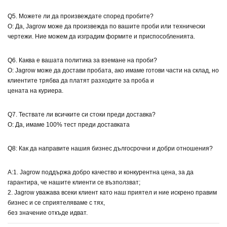
Q5. Можете ли да произвеждате според пробите?
О: Да, Jagrow може да произвежда по вашите проби или технически
чертежи. Ние можем да изградим формите и приспособленията.
Q6. Каква е вашата политика за вземане на проби?
О: Jagrow може да достави пробата, ако имаме готови части на склад, но
клиентите трябва да платят разходите за проба и
цената на куриера.
Q7. Тествате ли всичките си стоки преди доставка?
О: Да, имаме 100% тест преди доставката
Q8: Как да направите нашия бизнес дългосрочни и добри отношения?
A:1. Jagrow поддържа добро качество и конкурентна цена, за да
гарантира, че нашите клиенти се възползват;
2. Jagrow уважава всеки клиент като наш приятел и ние искрено правим
бизнес и се сприятеляваме с тях,
без значение откъде идват.