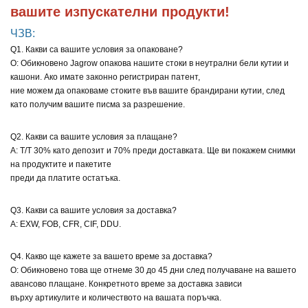
вашите изпускателни продукти!
ЧЗВ:
Q1. Какви са вашите условия за опаковане?
О: Обикновено Jagrow опакова нашите стоки в неутрални бели кутии и
кашони. Ако имате законно регистриран патент,
ние можем да опаковаме стоките във вашите брандирани кутии, след
като получим вашите писма за разрешение.
Q2. Какви са вашите условия за плащане?
A: T/T 30% като депозит и 70% преди доставката. Ще ви покажем снимки
на продуктите и пакетите
преди да платите остатъка.
Q3. Какви са вашите условия за доставка?
A: EXW, FOB, CFR, CIF, DDU.
Q4. Какво ще кажете за вашето време за доставка?
О: Обикновено това ще отнеме 30 до 45 дни след получаване на вашето
авансово плащане. Конкретното време за доставка зависи
върху артикулите и количеството на вашата поръчка.