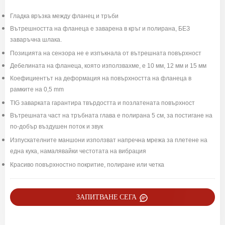
Гладка връзка между фланец и тръби
Вътрешността на фланеца е заварена в кръг и полирана, БЕЗ
заваръчна шлака.
Позицията на сензора не е изпъкнала от вътрешната повърхност
Дебелината на фланеца, която използвахме, е 10 мм, 12 мм и 15 мм
Коефициентът на деформация на повърхността на фланеца в
рамките на 0,5 mm
TIG заварката гарантира твърдостта и позлатената повърхност
Вътрешната част на тръбната глава е полирана 5 см, за постигане на
по-добър въздушен поток и звук
Изпускателните маншони използват напречна мрежа за плетене на
една кука, намалявайки честотата на вибрация
Красиво повърхностно покритие, полиране или четка
ЗАПИТВАНЕ СЕГА