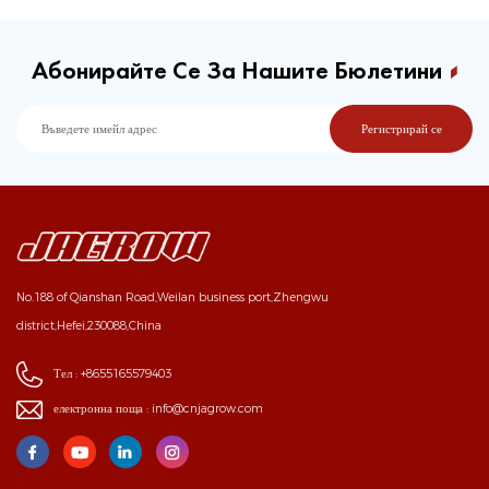
Абонирайте Се За Нашите Бюлетини
No.188 of Qianshan Road,Weilan business port,Zhengwu
district,Hefei,230088,China
Тел :
+8655165579403
електронна поща :
info@cnjagrow.com