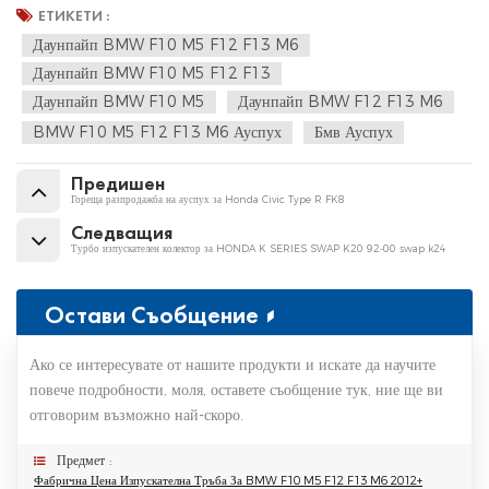
ЕТИКЕТИ :
Даунпайп BMW F10 M5 F12 F13 M6
Даунпайп BMW F10 M5 F12 F13
Даунпайп BMW F10 M5
Даунпайп BMW F12 F13 M6
BMW F10 M5 F12 F13 M6 Ауспух
Бмв Ауспух
Предишен
Гореща разпродажба на ауспух за Honda Civic Type R FK8
Следващия
Турбо изпускателен колектор за HONDA K SERIES SWAP K20 92-00 swap k24
Остави Съобщение
Ако се интересувате от нашите продукти и искате да научите
повече подробности, моля, оставете съобщение тук, ние ще ви
отговорим възможно най-скоро.
Предмет :
Фабрична Цена Изпускателна Тръба За BMW F10 M5 F12 F13 M6 2012+