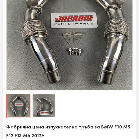
Фабрична цена изпускателна тръба за BMW F10 M5
F12 F13 M6 2012+