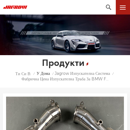
Продукти
У Дома
Jagrow Изпускателна Система
Ти Си В:
/
/
/
Фабрична Цена Изпускателна Тръба За BMW F10 M5 F12 F13 M6 2012+