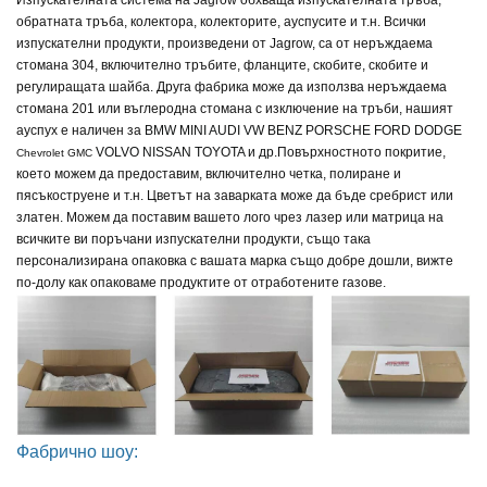
Изпускателната система на Jagrow обхваща изпускателната тръба,
обратната тръба, колектора, колекторите, ауспусите и т.н. Всички
изпускателни продукти, произведени от Jagrow, са от неръждаема
стомана 304, включително тръбите, фланците, скобите, скобите и
регулиращата шайба. Друга фабрика може да използва неръждаема
стомана 201 или въглеродна стомана с изключение на тръби, нашият
ауспух е наличен за
BMW MINI AUDI VW BENZ PORSCHE FORD DODGE
VOLVO NISSAN TOYOTA и др.
Повърхностното покритие,
Chevrolet GMC
което можем да предоставим, включително четка, полиране и
пясъкоструене и т.н. Цветът на заварката може да бъде сребрист или
златен. Можем да поставим вашето лого чрез лазер или матрица на
всичките ви поръчани изпускателни продукти, също така
персонализирана опаковка с вашата марка също добре дошли, вижте
по-долу как опаковаме продуктите от отработените газове.
Фабрично шоу: