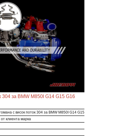
ок 304 за BMW M850I G14 G15 G16
томана с висок поток 304 за BMW M850I G14 G15 G16 N63
 от клиента марка