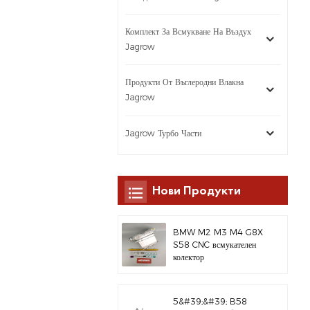
Комплект За Всмукване На Въздух
Jagrow
Продукти От Въглеродни Влакна
Jagrow
Jagrow Турбо Части
Нови Продукти
BMW M2 M3 M4 G8X
S58 CNC всмукателен
колектор
5&#39;&#39; B58