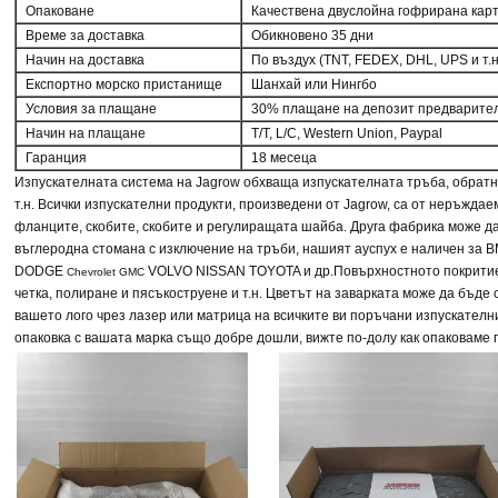
Опаковане
Качествена двуслойна гофрирана карт
Време за доставка
Обикновено 35 дни
Начин на доставка
По въздух (TNT, FEDEX, DHL, UPS и т.н
Експортно морско пристанище
Шанхай или Нингбо
Условия за плащане
30% плащане на депозит предварител
Начин на плащане
T/T, L/C, Western Union, Paypal
Гаранция
18 месеца
Изпускателната система на Jagrow обхваща изпускателната тръба, обратна
т.н. Всички изпускателни продукти, произведени от Jagrow, са от неръжда
фланците, скобите, скобите и регулиращата шайба. Друга фабрика може 
въглеродна стомана с изключение на тръби, нашият ауспух е наличен за
B
DODGE
VOLVO NISSAN TOYOTA и др.
Повърхностното покритие
Chevrolet GMC
четка, полиране и пясъкоструене и т.н. Цветът на заварката може да бъде
вашето лого чрез лазер или матрица на всичките ви поръчани изпускател
опаковка с вашата марка също добре дошли, вижте по-долу как опаковаме 