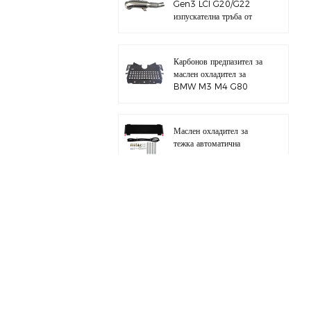
Gen3 LCI G20/G22
изпускателна тръба от
полирана 304
неръждаема стомана
Карбонов предпазител за
маслен охладител за
BMW M3 M4 G80
G82 S58
Маслен охладител за
тежка автоматична
трансмисия с хардуерен
комплект
Цял алуминиев
всмукателен колектор за
BMW M3 E46 S54
за BMW B58 M340I
G20 комплект тръба за
зареждане