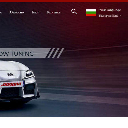
Your Language
во
Относно
Блог
Контакт
Български Език