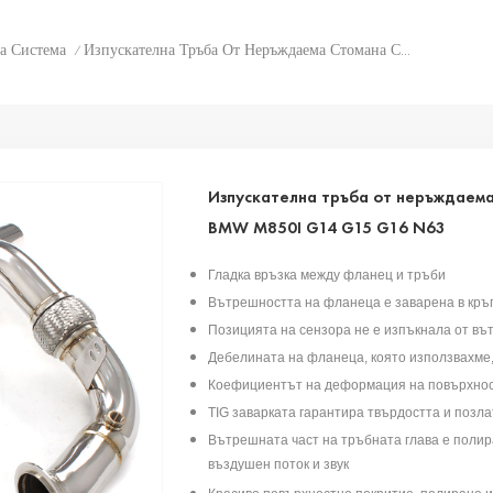
а Система
Изпускателна Тръба От Неръждаема Стомана С Висок Поток 304 За BMW M850I G14 G15 G16 N63
/
Изпускателна тръба от неръждаема 
BMW M850I G14 G15 G16 N63
Гладка връзка между фланец и тръби
Вътрешността на фланеца е заварена в кръг
Позицията на сензора не е изпъкнала от в
Дебелината на фланеца, която използвахме, 
Коефициентът на деформация на повърхност
TIG заварката гарантира твърдостта и позл
Вътрешната част на тръбната глава е полира
въздушен поток и звук