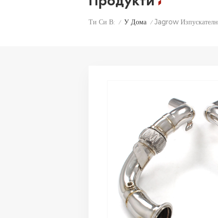
Продукти
У Дома
Jagrow Изпускателн
Ти Си В:
/
/