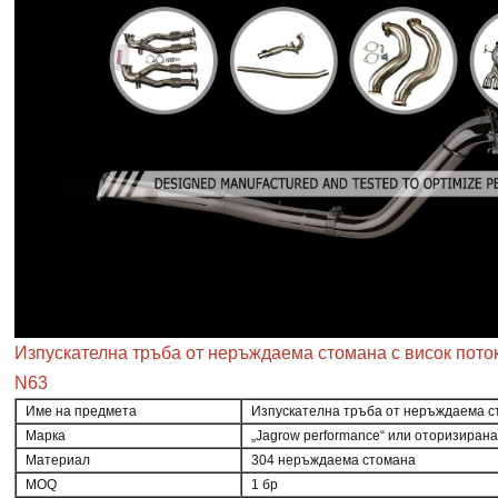
Изпускателна тръба от неръждаема стомана с висок пот
N63
Име на предмета
Изпускателна тръба от неръждаема с
Марка
„Jagrow performance“ или оторизирана
Материал
304 неръждаема стомана
MOQ
1 бр