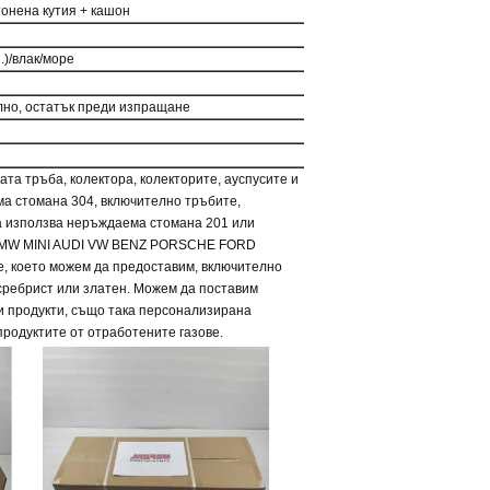
онена кутия + кашон
.)/влак/море
но, остатък преди изпращане
та тръба, колектора, колекторите, ауспусите и
ема стомана 304, включително тръбите,
да използва неръждаема стомана 201 или
MW MINI AUDI VW BENZ PORSCHE FORD
, което можем да предоставим, включително
 сребрист или златен. Можем да поставим
ни продукти, също така персонализирана
продуктите от отработените газове.