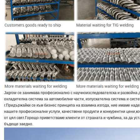
Jagrow се занимава професионално с научноизследователска и развойна д
охладителна система за автомобилни части, изпускателна система и систе
г.
Придържайки се към бизнес принципа на взаимна изгода, ние имаме над
нашите професионални услуги, качествени продукти и конкурентни цени,
ко
от цял свят.
Горещо приветстваме клиенти от страната и чужбина, за да ус
бъдеще заедно.