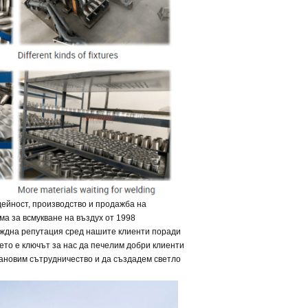
ейност, производство и продажба на
ма за всмукване на въздух от 1998
еждна репутация сред нашите клиенти поради
ето е ключът за нас да печелим добри клиенти
тановим сътрудничество и да създадем светло