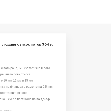
стомана с висок поток 304 за
 и полирана, БЕЗ заваръчна шлака.
ътрешната повърхност
е 10 мм, 12 мм и 15 мм
та на фланеца в рамките на 0,5 mm
атената повърхност
на 5 см, за постигане на по-добър