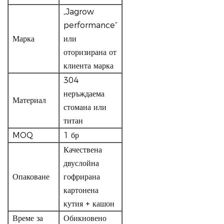
„Jagrow
performance“
Марка
или
оторизирана от
клиента марка
304
неръждаема
Материал
стомана или
титан
MOQ
1 бр
Качествена
двуслойна
Опаковане
гофрирана
картонена
кутия + кашон
Време за
Обикновено