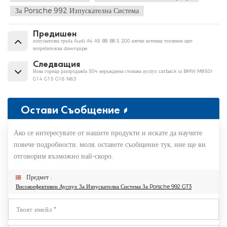
За Porsche 992 Изпускателна Система
Предишен
изпускателна тръба Audi A4 A5 B8 B8.5 200 клетки котешки топлинен щит
потребителски downpipe
Следващия
Нова гореща разпродажба 304 неръждаема стомана ауспух catback за BMW M850I
G14 G15 G16 N63
Остави Съобщение
Ако се интересувате от нашите продукти и искате да научите
повече подробности, моля, оставете съобщение тук, ние ще ви
отговорим възможно най-скоро.
Предмет :
Високоефективен Ауспух За Изпускателна Система За Porsche 992 GT3