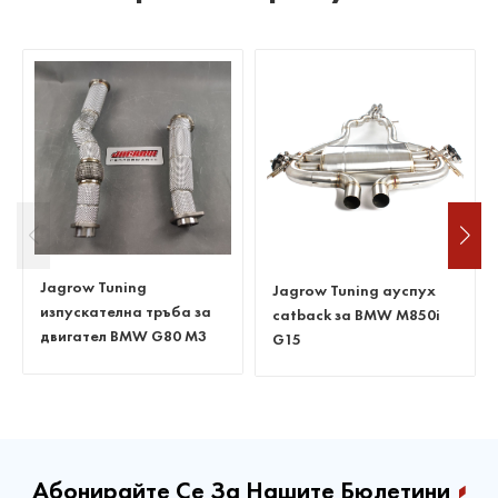
Jagrow Tuning
Jagrow Tuning ауспух
изпускателна тръба за
catback за BMW M850i
двигател BMW G80 M3
G15
M4 S58
Абонирайте Се За Нашите Бюлетини