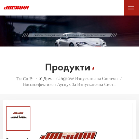
Продукти
У Дома
Jagrow Изпускателна Система
Ти Си В:
/
/
/
Високоефективен Ауспух За Изпускателна Система За Porsche 992 GT3