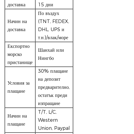
доставка
15 дни
По въздух
Начин на
(TNT, FEDEX,
доставка
DHL, UPS и
т.н.)/влак/море
Експортно
Шанхай или
морско
Нингбо
пристанище
30% плащане
на депозит
Условия за
предварително,
плащане
остатък преди
изпращане
T/T, L/C,
Начин на
Western
плащане
Union, Paypal