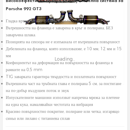
Високоефективен ауспух за изпускателна система за
Porsche 992 GT3
Гладка връзка между фланец и тръби
Вътрешността на фланеца е заварена в кръг и полирана, БЕЗ
заваръчна шлака.
Позицията на сензора не е изпъкнала от вътрешната повърхност
Дебелината на фланеца, която използвахме, е 10 мм, 12 мм и 15
мм
Loading...
Коефициентът на деформация на повърхността на фланеца в
рамките на 0,5 mm
TIG заварката гарантира твърдостта и позлатената повърхност
Вътрешната част на тръбната глава е полирана 5 см, за постигане
на по-добър въздушен поток и звук
Изпускателните маншони използват напречна мрежа за плетене
на една кука, намалявайки честотата на вибрация
Красиво повърхностно покритие, полиране или четка, изгарящо
синьо или лилаво с титаниева сплав