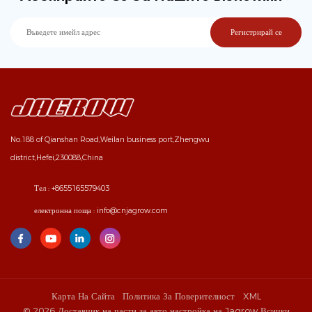
No.188 of Qianshan Road,Weilan business port,Zhengwu
district,Hefei,230088,China
Тел :
+8655165579403
електронна поща :
info@cnjagrow.com
Карта На Сайта
Политика За Поверителност
XML
© 2026 Доставчик на части за авто настройка на Jagrow Всички