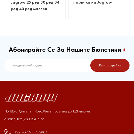
Jagrow 25 ред 30 ред 34
поръчка на Jagrow
ред 40 ред маслен
охладител
Абонирайте Се За Нашите Бюлетини
No.188 of Qianshan Road,Weilan business port,Zhengwu
district,Hefei,230088,China
Тел :
+8655165579403