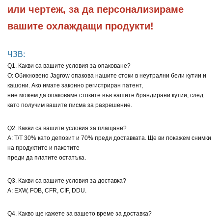
или чертеж, за да персонализираме 
вашите охлаждащи продукти!
ЧЗВ:
Q1. Какви са вашите условия за опаковане?
О: Обикновено Jagrow опакова нашите стоки в неутрални бели кутии и
кашони. Ако имате законно регистриран патент,
ние можем да опаковаме стоките във вашите брандирани кутии, след
като получим вашите писма за разрешение.
Q2. Какви са вашите условия за плащане?
A: T/T 30% като депозит и 70% преди доставката. Ще ви покажем снимки
на продуктите и пакетите
преди да платите остатъка.
Q3. Какви са вашите условия за доставка?
A: EXW, FOB, CFR, CIF, DDU.
Q4. Какво ще кажете за вашето време за доставка?