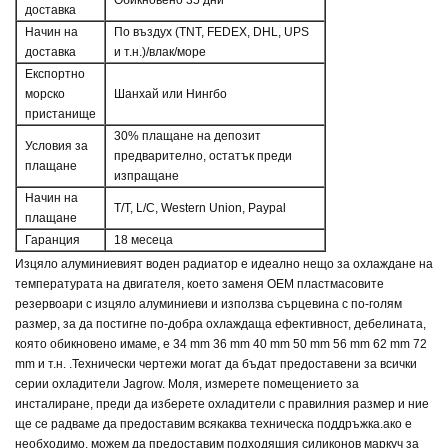
доставка
Начин на
По въздух (TNT, FEDEX, DHL, UPS
доставка
и т.н.)/влак/море
Експортно
морско
Шанхай или Нингбо
пристанище
30% плащане на депозит
Условия за
предварително, остатък преди
плащане
изпращане
Начин на
T/T, L/C, Western Union, Paypal
плащане
Гаранция
18 месеца
Изцяло алуминиевият воден радиатор е идеално нещо за охлаждане на
температурата на двигателя, което заменя OEM пластмасовите
резервоари с изцяло алуминиеви и използва сърцевина с по-голям
размер, за да постигне по-добра охлаждаща ефективност, дебелината,
която обикновено имаме, е 34 mm 36 mm 40 mm 50 mm 56 mm 62 mm 72
mm и т.н. .Технически чертежи могат да бъдат предоставени за всички
серии охладители Jagrow. Моля, измерете помещението за
инсталиране, преди да изберете охладители с правилния размер
и ние
ще се радваме да предоставим всякаква техническа поддръжка.
ако е
необходимо, можем да предоставим подходящия силиконов маркуч
за