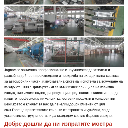
Jagrow се занимава професионално с научноизследователска и
развойна дейност, производство и продажба на охладителна система
за автомобилни части, изпускателна система и система за всмукване на
въздух от 1998 г.
Придържайки се към бизнес принципа на взаимна
изгода, ние имаме надеждна репутация сред нашите клиенти поради
нашите професионални услуги, качествени продукти и конкурентни
цени,
което е ключът за нас да печелим добри клиенти от цял
свят.
Горещо приветстваме клиенти от страната и чужбина, за да
установим сътрудничество и да създадем светло бъдеще заедно.
Добре дошли да ни изпратите мостра 