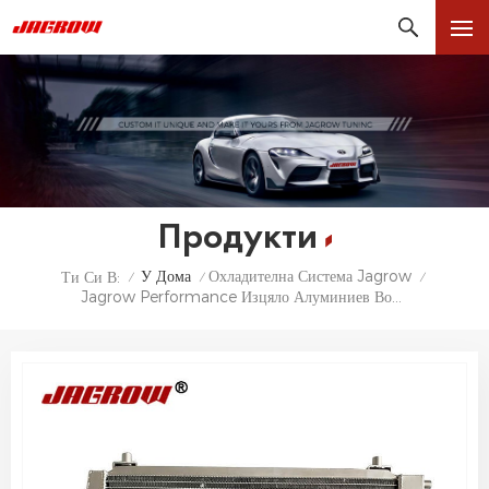
Продукти
У Дома
Охладителна Система Jagrow
Ти Си В:
/
/
/
Jagrow Performance Изцяло Алуминиев Воден Радиатор За LANCIA