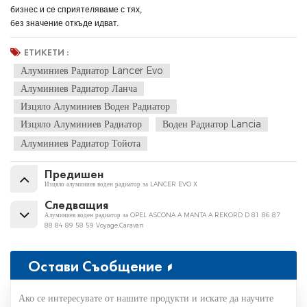
бизнес и се сприятеляваме с тях,
без значение откъде идват.
ЕТИКЕТИ :
Алуминиев Радиатор Lancer Evo
Алуминиев Радиатор Ланча
Изцяло Алуминиев Воден Радиатор
Изцяло Алуминиев Радиатор
Воден Радиатор Lancia
Алуминиев Радиатор Тойота
Предишен
Изцяло алуминиев воден радиатор за LANCER EVO X
Следващия
Алуминиев воден радиатор за OPEL ASCONA A MANTA A REKORD D 81 86 87
88 84 89 58 59 Voyage,Caravan
Остави Съобщение
Ако се интересувате от нашите продукти и искате да научите