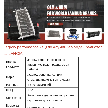
Jagrow performance изцяло алуминиев воден радиатор
за LANCIA
Jagrow performance изцяло
Име на
алуминиев воден радиатор за
предмета
LANCIA
„Jagrow performance“ или
Марка
оторизирана от клиента марка
Материал
T-6061 алуминий
MOQ
1 бр
Качествена двуслойна гофрирана
Опаковане
картонена кутия + кашон
Време за
Обикновено 35 дни