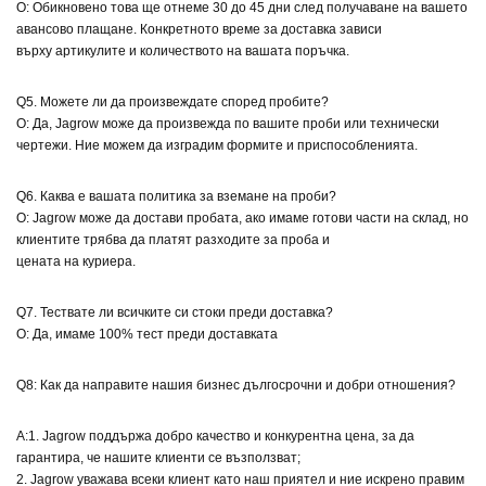
О: Обикновено това ще отнеме 30 до 45 дни след получаване на вашето
авансово плащане. Конкретното време за доставка зависи
върху артикулите и количеството на вашата поръчка.
Q5. Можете ли да произвеждате според пробите?
О: Да, Jagrow може да произвежда по вашите проби или технически
чертежи. Ние можем да изградим формите и приспособленията.
Q6. Каква е вашата политика за вземане на проби?
О: Jagrow може да достави пробата, ако имаме готови части на склад, но
клиентите трябва да платят разходите за проба и
цената на куриера.
Q7. Тествате ли всичките си стоки преди доставка?
О: Да, имаме 100% тест преди доставката
Q8: Как да направите нашия бизнес дългосрочни и добри отношения?
A:1. Jagrow поддържа добро качество и конкурентна цена, за да
гарантира, че нашите клиенти се възползват;
2. Jagrow уважава всеки клиент като наш приятел и ние искрено правим