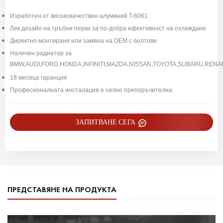
Изработен от висококачествен алуминий T-6061
Лек дизайн на тръбни перки за по-добра ефективност на охлаждане
Директно монтиране или замяна на OEM с болтове
Наличен радиатор за
BMW,AUDI,FORD,HONDA,INFINITI,MAZDA,NISSAN,TOYOTA,SUBARU,REN
18 месеца гаранция
Професионалната инсталация е силно препоръчителна
ЗАПИТВАНЕ СЕГА
ПРЕДСТАВЯНЕ НА ПРОДУКТА