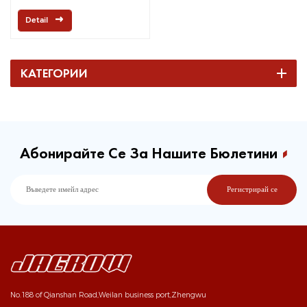
Detail
КАТЕГОРИИ
Абонирайте Се За Нашите Бюлетини
No.188 of Qianshan Road,Weilan business port,Zhengwu