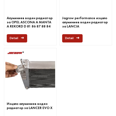
Алуминиев воден радиатор
Jagrow performance изцяло
за OPEL ASCONA A MANTA
алуминиев воден радиатор
A REKORD D 81 86 87 88 84
за LANCIA
89 58 59 Voyage,Caravan
Detail
Detail
Изцяло алуминиев воден
радиатор за LANCER EVO X