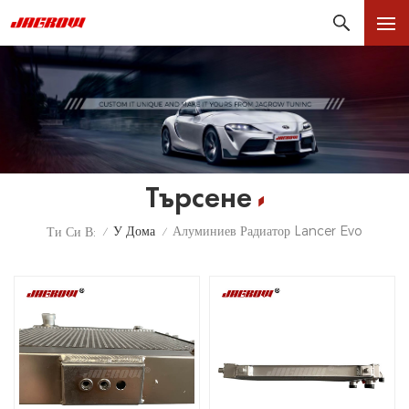
Търсене
У Дома
Алуминиев Радиатор Lancer Evo
Ти Си В:
/
/