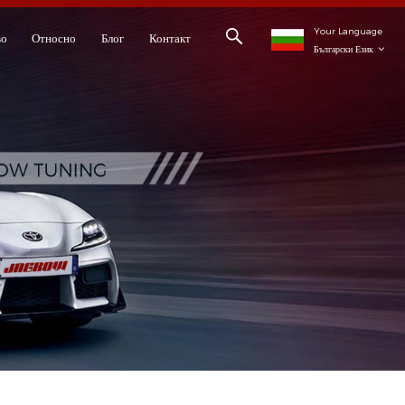
Your Language
во
Относно
Блог
Контакт
Български Език