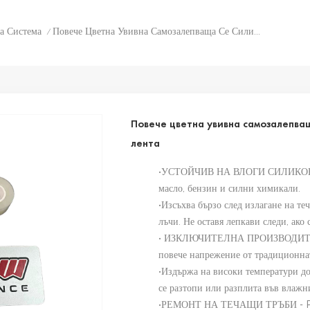
а Система
Повече Цветна Увивна Самозалепваща Се Силиконова Ремонтна Лента
/
Повече цветна увивна самозалепва
лента
•УСТОЙЧИВ НА ВЛОГИ СИЛИКОН - О
масло, бензин и силни химикали.
•Изсъхва бързо след излагане на те
лъчи. Не оставя лепкави следи, ако 
• ИЗКЛЮЧИТЕЛНА ПРОИЗВОДИТЕЛ
повече напрежение от традиционнат
•Издържа на високи температури до
се разтопи или разплита във влажн
•РЕМОНТ НА ТЕЧАЩИ ТРЪБИ - PVC