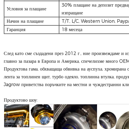
30% плащане на депозит предвар
Условия за плащане
изпращане
Начин на плащане
T/T, L/C, Western Union, Payp
Гаранция
18 месеца
След като сме създадени през 2012 г., ние произвеждаме и и
главно за пазара в Европа и Америка, спечелихме много O
Продуктова гама, обхващаща обвивка на ауспуха, хромирана о
лента за топлинен щит, турбо одеяло, топлинна втулка, прод
Jagrow приветства поръчките на местни и чуждестранни кли
Продуктово шоу: