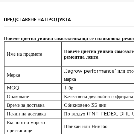
ПРЕДСТАВЯНЕ НА ПРОДУКТА
Повече цветна увивна самозалепваща се силиконова ремо
Повече цветна увивна самозал
Име на предмета
ремонтна лента
„Jagrow performance“ или отор
Марка
марка
MOQ
1 бр
Опаковане
Качествена двуслойна гофрирана
Време за доставка
Обикновено 35 дни
Начин на доставка
По въздух (TNT, FEDEX, DHL, UP
Експортно морско
Шанхай или Нингбо
пристанище