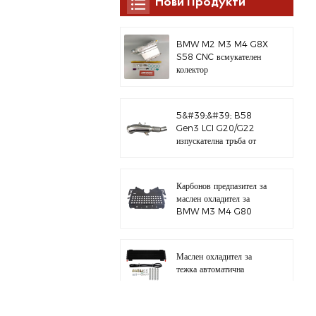
Нови Продукти
BMW M2 M3 M4 G8X
S58 CNC всмукателен
колектор
5&#39;&#39; B58
Gen3 LCI G20/G22
изпускателна тръба от
полирана 304
неръждаема стомана
Карбонов предпазител за
маслен охладител за
BMW M3 M4 G80
G82 S58
Маслен охладител за
тежка автоматична
трансмисия с хардуерен
комплект