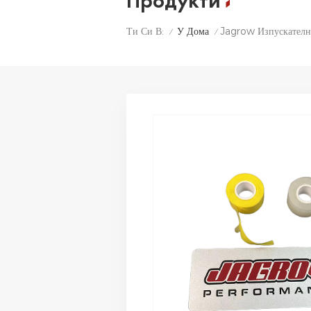
Продукти
У Дома
Jagrow Изпускателн
Ти Си В:
/
/