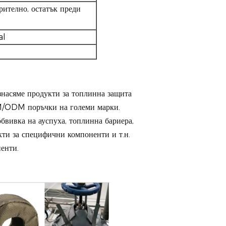
ително, остатък преди
al
знасяме продукти за топлинна защита
EM/ODM поръчки на големи марки.
бвивка на ауспуха, топлинна бариера,
укти за специфични компоненти и т.н.
енти.