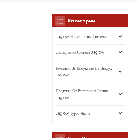
Категории
Jagrow Изпускателна Система
Охладителна Система Jagrow
Комплект За Всмукване На Въздух
Jagrow
Продукти От Въглеродни Влакна
Jagrow
Jagrow Турбо Части