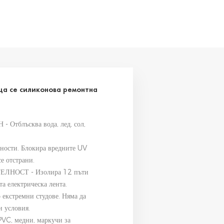
ща се силиконова ремонтна
тблъсква вода, лед, сол,
чности. Блокира вредните UV
се отстрани.
НОСТ - Изолира 12 пъти
а електрическа лента.
 екстремни студове. Няма да
и условия.
, медни, маркучи за