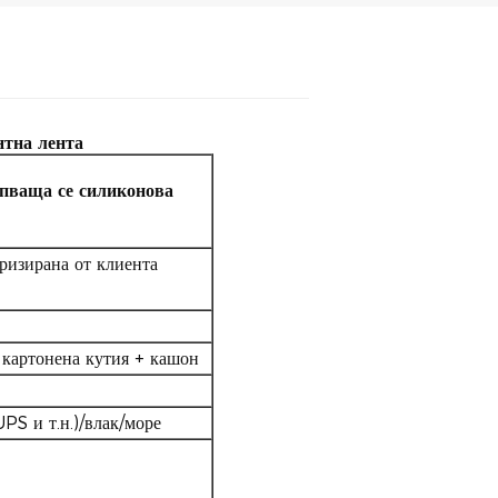
нтна лента
епваща се силиконова
изирана от клиента
 картонена кутия + кашон
S и т.н.)/влак/море