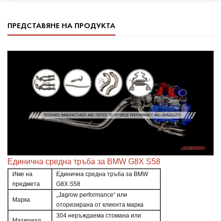
ПРЕДСТАВЯНЕ НА ПРОДУКТА
Единична средна тръба за BMW G8X S58
Име на
Единична средна тръба за BMW
предмета
G8X S58
„Jagrow performance“ или
Марка
оторизирана от клиента марка
304 неръждаема стомана или
Материал