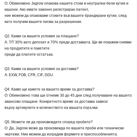
О: Обикновено Jagrow опакова нашите стоки в неутрални бели кутии и
кашони. Ако имате законно регистриран патент,
ние можем да опаковаме стоките във вашите брандирани кутии, след
като получим вашите писма за разрешение.
Q2. Какви са вашите условия за плащане?
A: T/T 30% като депозит и 70% преди доставката. Ще ви покажем снимки
на продуктите и пакетите
преди да платите остатъка.
Q3. Какви са вашите условия за доставка?
A: EXW, FOB, CFR, CIF, DDU.
Q4. Какво ще кажете за вашето време за доставка?
О: Обикновено това ще отнеме 30 до 45 дни след получаване на вашето
авансово плащане. Конкретното време за доставка зависи
върху артикулите и количеството на вашата поръчка.
Q5. Можете ли да произвеждате според пробите?
О: Да, Jagrow може да произвежда по вашите проби или технически
чертежи. Ние можем да изградим формите и приспособленията.