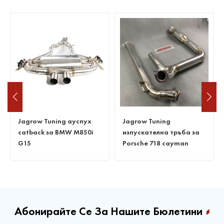
Jagrow Tuning ауспух
Jagrow Tuning
catback за BMW M850i
изпускателна тръба за
G15
Porsche 718 cayman
Абонирайте Се За Нашите Бюлетини