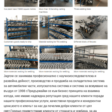
Jagrow се занимава професионално с научноизследователска и
развойна дейност, производство и продажба на охладителна система
за автомобилни части, изпускателна система и система за всмукване на
въздух от 1998 г.
Придържайки се към бизнес принципа на взаимна
изгода, ние имаме надеждна репутация сред нашите клиенти поради
нашите професионални услуги, качествени продукти и конкурентни
цени,
което е ключът за нас да печелим добри клиенти от цял
свят.
Горещо приветстваме клиенти от страната и чужбина, за да