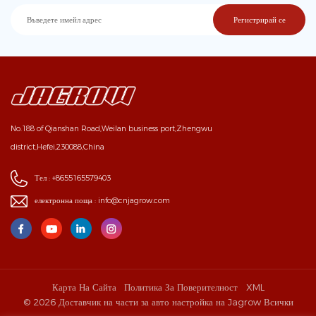
No.188 of Qianshan Road,Weilan business port,Zhengwu
district,Hefei,230088,China
Тел :
+8655165579403
електронна поща :
info@cnjagrow.com
Карта На Сайта
Политика За Поверителност
XML
© 2026 Доставчик на части за авто настройка на Jagrow Всички