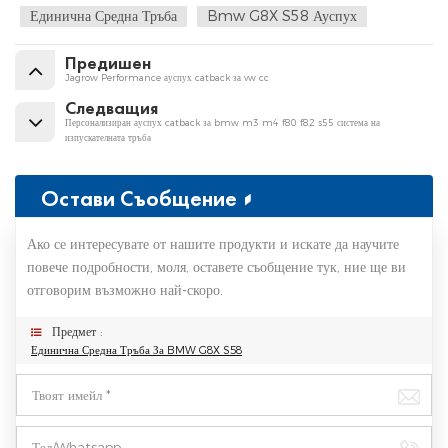
Единична Средна Тръба
Bmw G8X S58 Ауспух
Предишен
Jagrow Performance ауспух catback за vw cc
Следващия
Персонализиран ауспух catback за bmw m3 m4 f80 f82 s55 система на
изпускателната тръба
Остави Съобщение
Ако се интересувате от нашите продукти и искате да научите
повече подробности, моля, оставете съобщение тук, ние ще ви
отговорим възможно най-скоро.
Предмет :
Единична Средна Тръба За BMW G8X S58