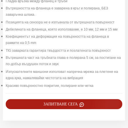
Гладка връзка между фланец и тръби
Вътрешността на фланеца е заварена в кръг и полирана, БЕЗ
заваръчна шлака.
Позицията на сензора не е изпъкнала от вътрешната повърхност
Дебелината на фланеца, която използвахме, е 10 мм, 12 мм и 15 мм
Коефициентът на деформация на повърхността на фланеца в
рамките на 0,5 mm
TIG заварката гарантира твърдостта и позлатената повърхност
Вътрешната част на тръбната глава е полирана 5 см, за постигане на
по-добър въздушен поток и звук
Изпускателните маншони използват напречна мрежа за плетене на
една кука, намалявайки честотата на вибрация
Красиво повърхностно покритие, полиране или четка
ЗАПИТВАНЕ СЕГА