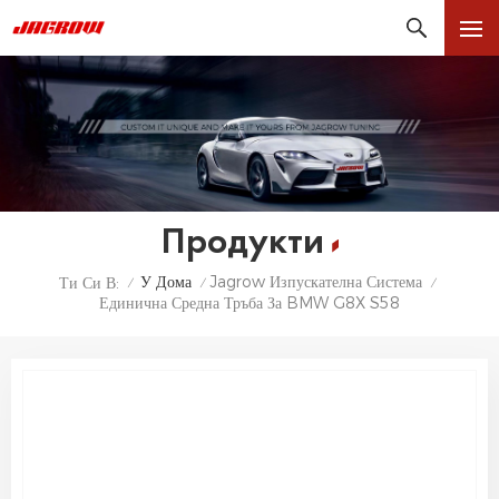
Продукти
У Дома
Jagrow Изпускателна Система
Ти Си В:
/
/
/
Единична Средна Тръба За BMW G8X S58