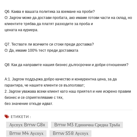
Q6. Каква е вашата политика за вземане на проби?
О: Jagrow може да достави пробата, ако имаме готови части на склад, но
клиентите трябва да платят разходите за проба и
цената на куриера.
Q7. Тествате ли всичките си стоки преди доставка?
О: Да, имаме 100% тест преди доставката
Q8: Как да направите нашия бизнес дългосрочни и добри отношения?
A:1. Jagrow поддържа добро качество и конкурентна цена, за да
гарантира, че нашите клиенти се възползват;
2. Jagrow уважава всеки клиент като наш приятел и ние искрено правим
бизнес и се сприятеляваме с тях,
без значение откъде идват.
ЕТИКЕТИ :
Ауспух Bmw G8x
Bmw M3 Единична Средна Тръба
Bmw M4 Ауспух
Bmw S58 Ауспух