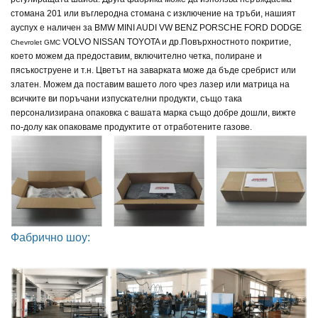
стомана 201 или въглеродна стомана с изключение на тръби, нашият
ауспух е наличен за
BMW MINI AUDI VW BENZ PORSCHE FORD DODGE
VOLVO NISSAN TOYOTA и др.
Повърхностното покритие,
Chevrolet GMC
което можем да предоставим, включително четка, полиране и
пясъкоструене и т.н. Цветът на заварката може да бъде сребрист или
златен. Можем да поставим вашето лого чрез лазер или матрица на
всичките ви поръчани изпускателни продукти, също така
персонализирана опаковка с вашата марка също добре дошли, вижте
по-долу как опаковаме продуктите от отработените газове.
Фабрично шоу: