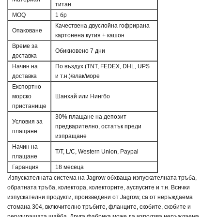
титан
MOQ
1 бр
Качествена двуслойна гофрирана
Опаковане
картонена кутия + кашон
Време за
Обикновено 7 дни
доставка
Начин на
По въздух (TNT, FEDEX, DHL, UPS
доставка
и т.н.)/влак/море
Експортно
морско
Шанхай или Нингбо
пристанище
30% плащане на депозит
Условия за
предварително, остатък преди
плащане
изпращане
Начин на
T/T, L/C, Western Union, Paypal
плащане
Гаранция
18 месеца
Изпускателната система на Jagrow обхваща изпускателната тръба,
обратната тръба, колектора, колекторите, ауспусите и т.н. Всички
изпускателни продукти, произведени от Jagrow, са от неръждаема
стомана 304, включително тръбите, фланците, скобите, скобите и
регулиращата шайба. Друга фабрика може да използва неръждаема