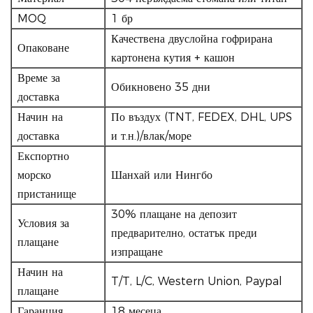
MOQ
1 бр
Качествена двуслойна гофрирана
Опаковане
картонена кутия + кашон
Време за
Обикновено 35 дни
доставка
Начин на
По въздух (TNT, FEDEX, DHL, UPS
доставка
и т.н.)/влак/море
Експортно
морско
Шанхай или Нингбо
пристанище
30% плащане на депозит
Условия за
предварително, остатък преди
плащане
изпращане
Начин на
T/T, L/C, Western Union, Paypal
плащане
Гаранция
18 месеца