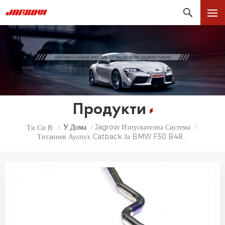
Продукти
У Дома
Jagrow Изпускателна Система
Ти Си В:
/
/
/
Титаниев Ауспух Catback За BMW F30 B48 Catback С Клапан