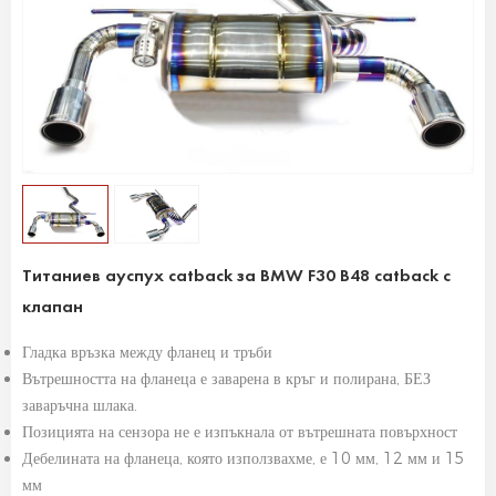
Титаниев ауспух catback за BMW F30 B48 catback с
клапан
Гладка връзка между фланец и тръби
Вътрешността на фланеца е заварена в кръг и полирана, БЕЗ
заваръчна шлака.
Позицията на сензора не е изпъкнала от вътрешната повърхност
Дебелината на фланеца, която използвахме, е 10 мм, 12 мм и 15
мм