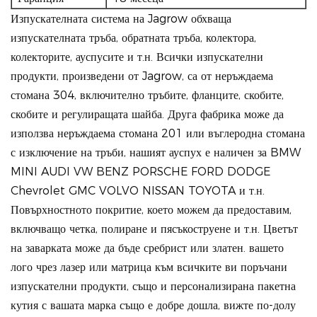
Изпускателната система на Jagrow обхваща
изпускателната тръба, обратната тръба, колектора,
колекторите, ауспусите и т.н. Всички изпускателни
продукти, произведени от Jagrow, са от неръждаема
стомана 304, включително тръбите, фланците, скобите,
скобите и регулиращата шайба. Друга фабрика може да
използва неръждаема стомана 201 или въглеродна стомана
с изключение на тръби, нашият ауспух е наличен за BMW
MINI AUDI VW BENZ PORSCHE FORD DODGE
Chevrolet GMC VOLVO NISSAN TOYOTA и т.н.
Повърхностното покритие, което можем да предоставим,
включващо четка, полиране и пясъкоструене и т.н. Цветът
на заварката може да бъде сребрист или златен. вашето
лого чрез лазер или матрица към всичките ви поръчани
изпускателни продукти, също и персонализирана пакетна
кутия с вашата марка също е добре дошла, вижте по-долу