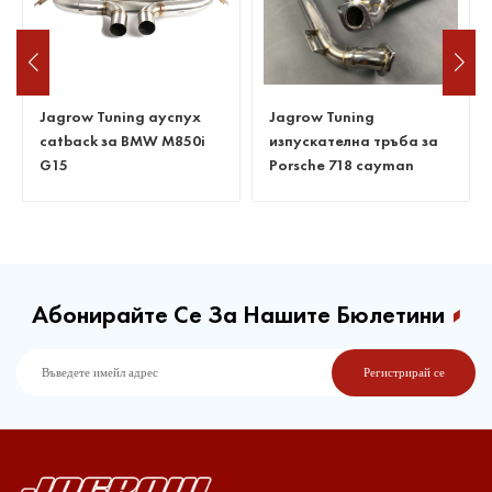
Jagrow Tuning
Изпускателна тръба без
изпускателна тръба за
котка за Benz C63 W205
Porsche 718 cayman
Абонирайте Се За Нашите Бюлетини