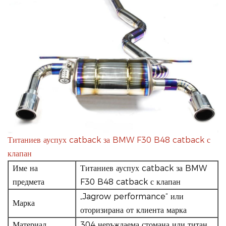
Титаниев ауспух catback за BMW F30 B48 catback с
клапан
Име на
Титаниев ауспух catback за BMW
предмета
F30 B48 catback с клапан
„Jagrow performance“ или
Марка
оторизирана от клиента марка
Материал
304 неръждаема стомана или титан