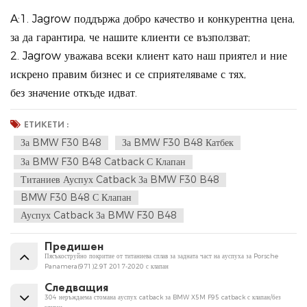
A:1. Jagrow поддържа добро качество и конкурентна цена,
за да гарантира, че нашите клиенти се възползват;
2. Jagrow уважава всеки клиент като наш приятел и ние
искрено правим бизнес и се сприятеляваме с тях,
без значение откъде идват.
ЕТИКЕТИ :
За BMW F30 B48
За BMW F30 B48 Катбек
За BMW F30 B48 Catback С Клапан
Титаниев Ауспух Catback За BMW F30 B48
BMW F30 B48 С Клапан
Ауспух Catback За BMW F30 B48
Предишен
Пясъкоструйно покритие от титаниева сплав за задната част на ауспуха за Porsche
Panamera(971)2.9T 2017-2020 с клапан
Следващия
304 неръждаема стомана ауспух catback за BMW X5M F95 catback с клапан/без