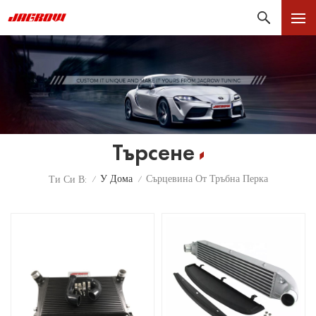
Търсене
У Дома
Сърцевина От Тръбна Перка
Ти Си В:
/
/