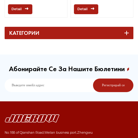
Detail
Detail
КАТЕГОРИИ
Абонирайте Се За Нашите Бюлетини
No.188 of Qianshan Road,Weilan business port,Zhengwu