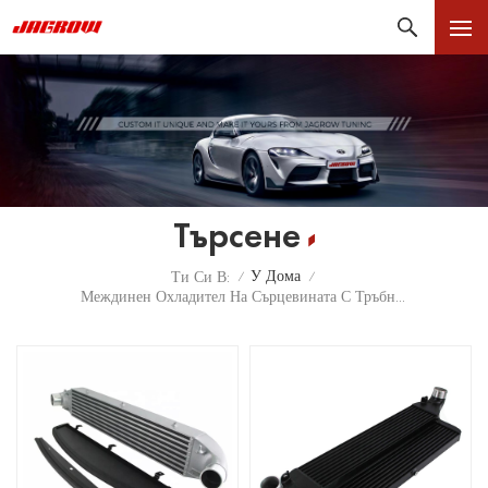
Търсене
У Дома
Ти Си В:
/
/
Междинен Охладител На Сърцевината С Тръбни Перки