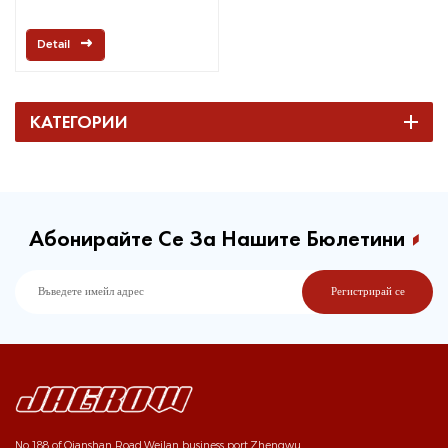
Detail
КАТЕГОРИИ
Абонирайте Се За Нашите Бюлетини
No.188 of Qianshan Road,Weilan business port,Zhengwu