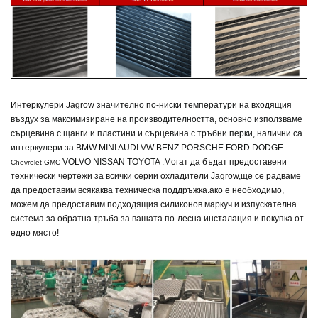
Интеркулери Jagrow
значително по-ниски температури на входящия
въздух за максимизиране на производителността, основно използваме
сърцевина с щанги и пластини и сърцевина с тръбни перки, налични са
интеркулери за BMW MINI AUDI VW BENZ PORSCHE FORD DODGE
VOLVO NISSAN TOYOTA .
Могат да бъдат предоставени
Chevrolet GMC
технически чертежи за всички серии охладители Jagrow,
ще се радваме
да предоставим всякаква техническа поддръжка.
ако е необходимо,
можем да предоставим подходящия силиконов маркуч и изпускателна
система за обратна тръба
за вашата по-лесна инсталация и покупка от
едно място!