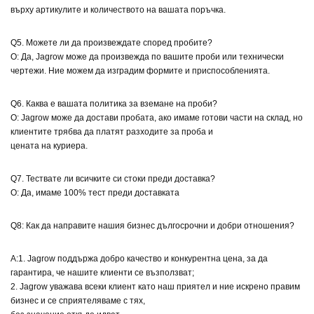
върху артикулите и количеството на вашата поръчка.
Q5. Можете ли да произвеждате според пробите?
О: Да, Jagrow може да произвежда по вашите проби или технически
чертежи. Ние можем да изградим формите и приспособленията.
Q6. Каква е вашата политика за вземане на проби?
О: Jagrow може да достави пробата, ако имаме готови части на склад, но
клиентите трябва да платят разходите за проба и
цената на куриера.
Q7. Тествате ли всичките си стоки преди доставка?
О: Да, имаме 100% тест преди доставката
Q8: Как да направите нашия бизнес дългосрочни и добри отношения?
A:1. Jagrow поддържа добро качество и конкурентна цена, за да
гарантира, че нашите клиенти се възползват;
2. Jagrow уважава всеки клиент като наш приятел и ние искрено правим
бизнес и се сприятеляваме с тях,