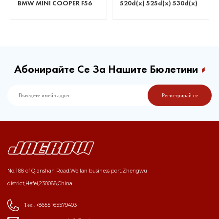
520d(x) 525d(x) 530d(x)
635d E63 E64
535d(x)
Абонирайте Се За Нашите Бюлетини
No.188 of Qianshan Road,Weilan business port,Zhengwu
district,Hefei,230088,China
Тел :
+8655165579403