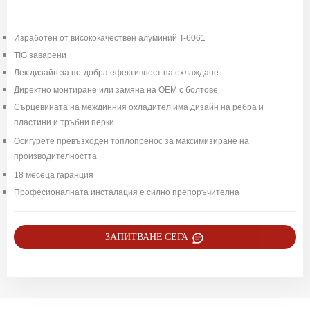
Изработен от висококачествен алуминий T-6061
TIG заварени
Лек дизайн за по-добра ефективност на охлаждане
Директно монтиране или замяна на OEM с болтове
Сърцевината на междинния охладител има дизайн на ребра и
пластини и тръбни перки.
Осигурете превъзходен топлопренос за максимизиране на
производителността
18 месеца гаранция
Професионалната инсталация е силно препоръчителна
ЗАПИТВАНЕ СЕГА