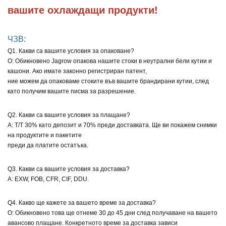
вашите охлаждащи продукти!
ЧЗВ:
Q1. Какви са вашите условия за опаковане?
О: Обикновено Jagrow опакова нашите стоки в неутрални бели кутии и
кашони. Ако имате законно регистриран патент,
ние можем да опаковаме стоките във вашите брандирани кутии, след
като получим вашите писма за разрешение.
Q2. Какви са вашите условия за плащане?
A: T/T 30% като депозит и 70% преди доставката. Ще ви покажем снимки
на продуктите и пакетите
преди да платите остатъка.
Q3. Какви са вашите условия за доставка?
A: EXW, FOB, CFR, CIF, DDU.
Q4. Какво ще кажете за вашето време за доставка?
О: Обикновено това ще отнеме 30 до 45 дни след получаване на вашето
авансово плащане. Конкретното време за доставка зависи