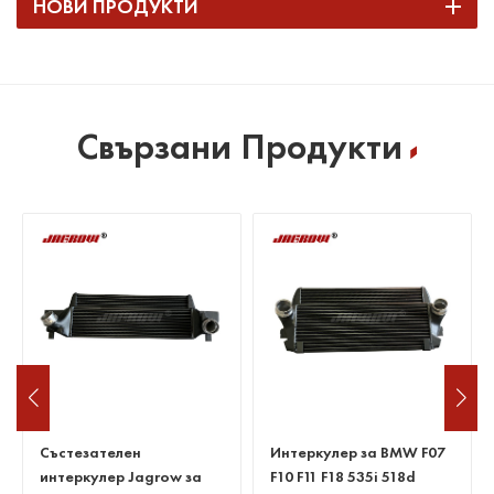
НОВИ ПРОДУКТИ
Свързани Продукти
Интеркулер за BMW F07
Интеркулер за BMW
F10 F11 F18 535i 518d
525d E60 E61 530d 535d