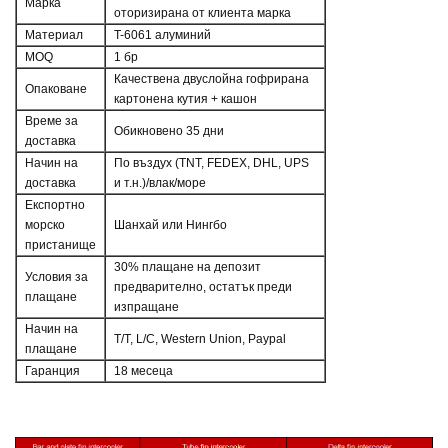
Марка
оторизирана от клиента марка
Материал
T-6061 алуминий
MOQ
1 бр
Качествена двуслойна гофрирана
Опаковане
картонена кутия + кашон
Време за
Обикновено 35 дни
доставка
Начин на
По въздух (TNT, FEDEX, DHL, UPS
доставка
и т.н.)/влак/море
Експортно
морско
Шанхай или Нингбо
пристанище
30% плащане на депозит
Условия за
предварително, остатък преди
плащане
изпращане
Начин на
T/T, L/C, Western Union, Paypal
плащане
Гаранция
18 месеца