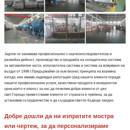
Jagrow се занимава професионално с научноизследователска и
развойна дейност, производство и продажба на охладителна система
за автомобилни части, изпускателна система и система за всмукване на
въздух от 1998 г.
Придържайки се към бизнес принципа на взаимна
изгода, ние имаме надеждна репутация сред нашите клиенти поради
нашите професионални услуги, качествени продукти и конкурентни
цени,
което е ключът за нас да печелим добри клиенти от цял
свят.
Горещо приветстваме клиенти от страната и чужбина, за да
установим сътрудничество и да създадем светло бъдеще заедно.
Добре дошли да ни изпратите мостра 
или чертеж, за да персонализираме 