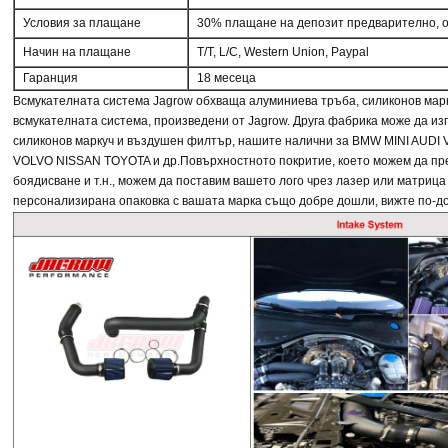
Условия за плащане
30% плащане на депозит предварително, 
Начин на плащане
T/T, L/C, Western Union, Paypal
Гаранция
18 месеца
Всмукателната система Jagrow обхваща алуминиева тръба, силиконов марк
всмукателната система, произведени от Jagrow. Друга фабрика може да из
силиконов маркуч и въздушен филтър, нашите налични за
BMW MINI AUDI
VOLVO NISSAN TOYOTA и др.
Повърхностното покритие, което можем да пре
боядисване и т.н., можем да поставим вашето лого чрез лазер или матрица
персонализирана опаковка с вашата марка също добре дошли, вижте по-до