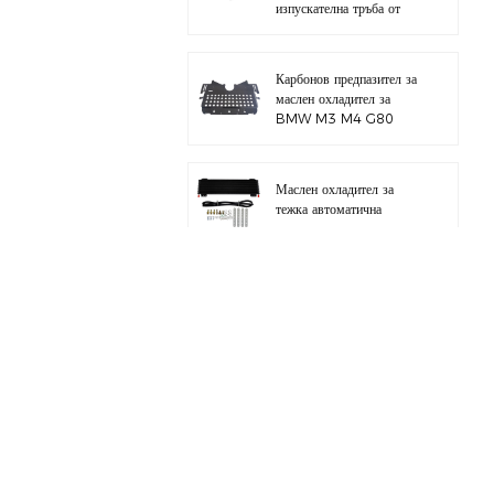
изпускателна тръба от
полирана 304
неръждаема стомана
Карбонов предпазител за
маслен охладител за
BMW M3 M4 G80
G82 S58
Маслен охладител за
тежка автоматична
трансмисия с хардуерен
комплект
Цял алуминиев
всмукателен колектор за
BMW M3 E46 S54
за BMW B58 M340I
G20 комплект тръба за
зареждане