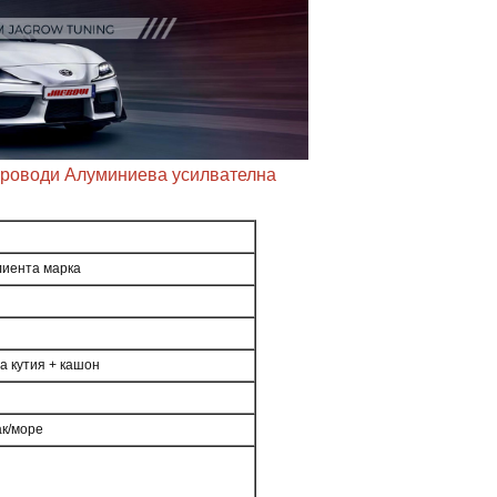
опроводи Алуминиева усилвателна
лиента марка
а кутия + кашон
ак/море