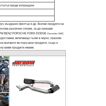
остатък преди изпращане
уч, въздушен филтър и др. Всички продукти на
ползва различни слоеве, за да направи
 VW BENZ PORSCHE FORD DODGE
Chevrolet GMC
доставим, включващо гънки в черно, прахово
 на всичките ви поръчани продукти, също и
лу какви продукти имаме.