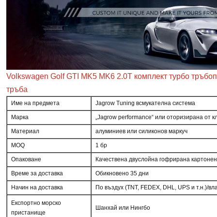
Volkswagen Golf GTI MK5 MK6 2.0T комплект турбо тръб
тръба
Име на предмета
Jagrow Tuning всмукателна система
Марка
„Jagrow performance“ или оторизирана от к
Материал
алуминиев или силиконов маркуч
MOQ
1 бр
Опаковане
Качествена двуслойна гофрирана картонен
Време за доставка
Обикновено 35 дни
Начин на доставка
По въздух (TNT, FEDEX, DHL, UPS и т.н.)/вл
Експортно морско
Шанхай или Нингбо
пристанище