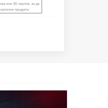
тра или 3D чертеж, за да
скателни продукти