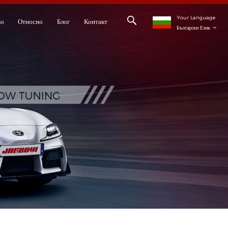
Your Language
во
Относно
Блог
Контакт
Български Език