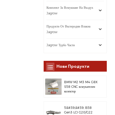
Комплект За Всмукване На Въздух
Jagrow
Продукти От Въглеродни Влакна
Jagrow
Jagrow Турбо Части
Нови Продукти
BMW M2 M3 M4 G8X
S58 CNC всмукателен
колектор
5&#39;&#39; B58
Gen3 LCI G20/G22