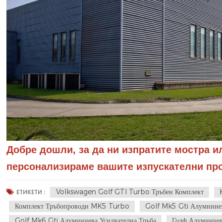
Добре дошли, за да ни изпратите мостра ил
персонализираме вашите изпускателни пр
Volkswagen Golf GTI Turbo Тръбен Комплект
ЕТИКЕТИ :
Комплект Тръбопроводи MK5 Turbo
Golf Mk5 Gti Алуминиев
Golf Mk6 Gti Алуминиева Усилвателна Тръба
Голф Алуминиев