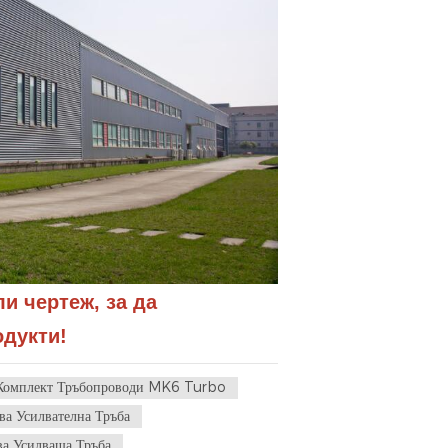
и чертеж, за да 
одукти!
Комплект Тръбопроводи MK6 Turbo
а Усилвателна Тръба
а Усилваща Тръба