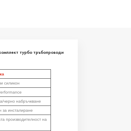
 комплект турбо тръбопроводи
ка
и силикон
Performance
та/черно набръчкване
н за инсталиране
та производителност на