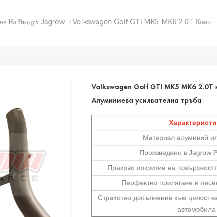
ане На Въздух Jagrow
Volkswagen Golf GTI MK5 MK6 2.0T Комплект Турбо Тръбопроводи Алуминиева Усилвателна Тръба
/
Volkswagen Golf GTI MK5 MK6 2.0T
Алуминиева усилвателна тръба
Характеристи
Материал алуминий ил
Произведено в Jagrow 
Прахово покритие на повърхност
Перфектно прилягане и лесе
Страхотно допълнение към цялостна
автомобила