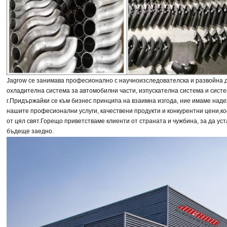
Jagrow се занимава професионално с научноизследователска и развойна д
охладителна система за автомобилни части, изпускателна система и систе
г.
Придържайки се към бизнес принципа на взаимна изгода, ние имаме над
нашите професионални услуги, качествени продукти и конкурентни цени,
ко
от цял свят.
Горещо приветстваме клиенти от страната и чужбина, за да ус
бъдеще заедно.