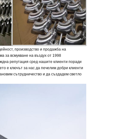
ейност, производство и продажба на
ма за всмукване на въздух от 1998
еждна репутация сред нашите клиенти поради
ето е ключът за нас да печелим добри клиенти
тановим сътрудничество и да създадем светло