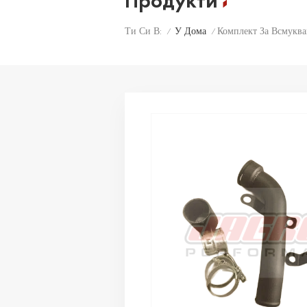
Продукти
У Дома
Комплект За Всмукв
Ти Си В:
/
/