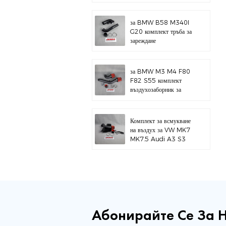
за BMW B58 M340I
G20 комплект тръба за
зареждане
за BMW M3 M4 F80
F82 S55 комплект
въздухозаборник за
горен монтаж
Комплект за всмукване
на въздух за VW MK7
MK7.5 Audi A3 S3
Абонирайте Се За 