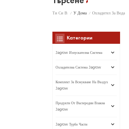
Търсене
У Дома
Ти Си В:
Охладител За Вода
/
/
Категории
Jagrow Изпускателна Система
Охладителна Система Jagrow
Комплект За Всмукване На Въздух
Jagrow
Продукти От Въглеродни Влакна
Jagrow
Jagrow Турбо Части