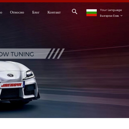
Your Language
во
Относно
Блог
Контакт
Български Език