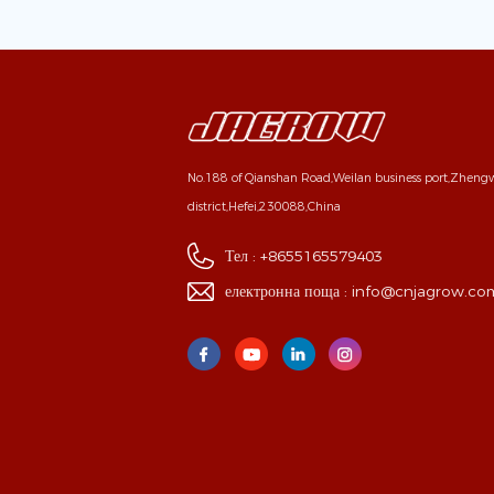
No.188 of Qianshan Road,Weilan business port,Zhen
district,Hefei,230088,China
Тел :
+8655165579403
електронна поща :
info@cnjagrow.co