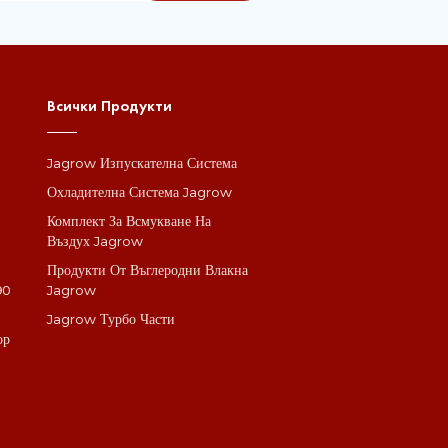
Всички Продукти
Jagrow Изпускателна Система
а
Охладителна Система Jagrow
Комплект За Всмукване На
Въздух Jagrow
Продукти От Въглеродни Влакна
90
Jagrow
Jagrow Турбо Части
ор