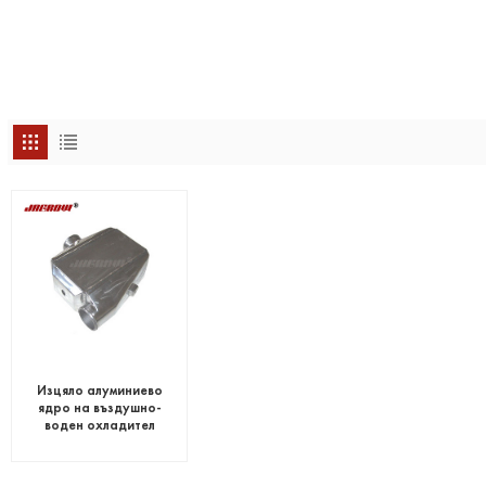
Изцяло алуминиево
ядро на въздушно-
воден охладител
Jagrow