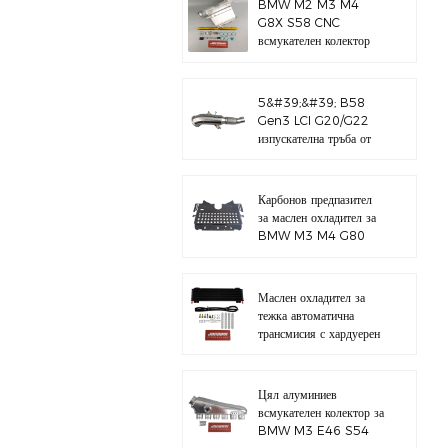
BMW M2 M3 M4
G8X S58 CNC
всмукателен колектор
5&#39;&#39; B58
Gen3 LCI G20/G22
изпускателна тръба от
полирана 304
неръждаема стомана
Карбонов предпазител
за маслен охладител за
BMW M3 M4 G80
G82 S58
Маслен охладител за
тежка автоматична
трансмисия с хардуерен
комплект
Цял алуминиев
всмукателен колектор за
BMW M3 E46 S54