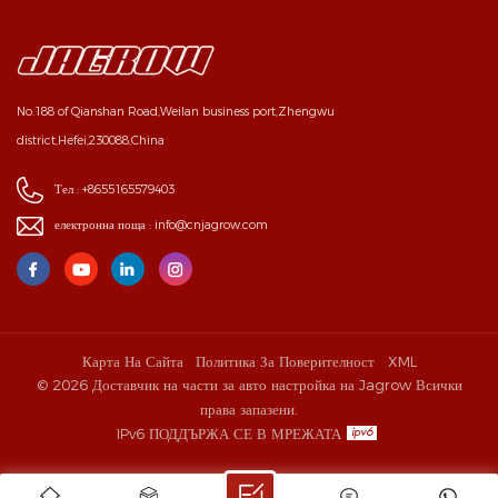
No.188 of Qianshan Road,Weilan business port,Zhengwu
district,Hefei,230088,China
Тел :
+8655165579403
електронна поща :
info@cnjagrow.com
Карта На Сайта
Политика За Поверителност
XML
© 2026 Доставчик на части за авто настройка на Jagrow Всички
права запазени.
IPv6 ПОДДЪРЖА СЕ В МРЕЖАТА