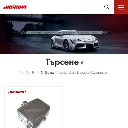
Търсене
У Дома
Вода Към Въздух Охладител
Ти Си В:
/
/