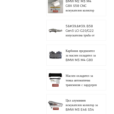
BMW M2 M3 M4
G8X S58 CNC
всмукателен колектор
5&#39;&#39; B58
Gen3 LCI G20/G22
изпускателна тръба от
полирана 304
неръждаема стомана
Карбонов предпазител
за маслен охладител за
BMW M3 M4 G80
G82 S58
Маслен охладител за
тежка автоматична
трансмисия с хардуерен
комплект
Цял алуминиев
всмукателен колектор за
BMW M3 E46 S54