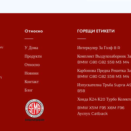
Относно
ГОРЕЩИ ЕТИКЕТИ
У Дома
Интеркулер За Голф 8 R
gwu
Продукти
Комплект Въздухозаборник З
BMW G80 G82 S58 M3 M4
Относно
Карбонова Предна Решетка За
Новини
BMW G80 G82 S58 M3 M4
m
Контакт
Изпускателна Тръба Supra A
Блог
B58
Хонда К24 К20 Турбо Колект
BMW X5M F95 X6M F96
Ауспух Catback