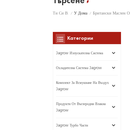
Търсене
У Дома
Ти Си В:
Британски Маслен О
/
/
Категории
Jagrow Изпускателна Система
Охладителна Система Jagrow
Комплект За Всмукване На Въздух
Jagrow
Продукти От Въглеродни Влакна
Jagrow
Jagrow Турбо Части