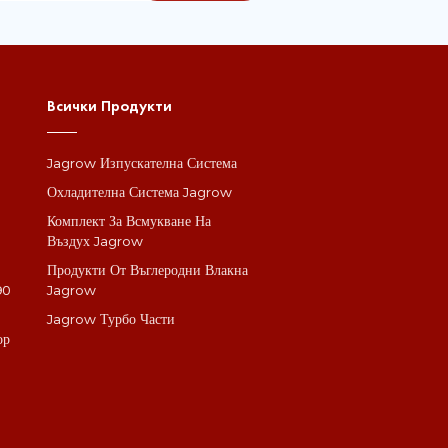
Всички Продукти
Jagrow Изпускателна Система
а
Охладителна Система Jagrow
Комплект За Всмукване На
Въздух Jagrow
Продукти От Въглеродни Влакна
90
Jagrow
Jagrow Турбо Части
ор