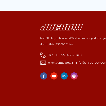
No.188 of Qianshan Road,Weilan business port,Zhen
district,Hefei,230088,China
Тел :
+8655165579403
електронна поща :
info@cnjagrow.co