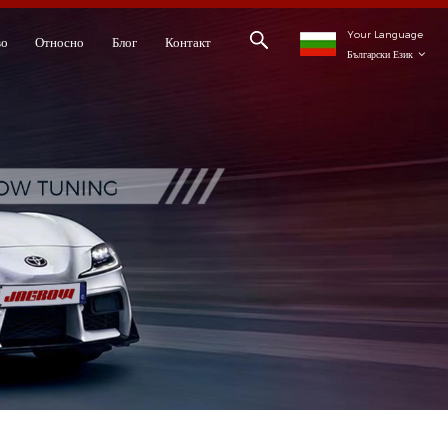
Your Language
во
Относно
Блог
Контакт
Български Език