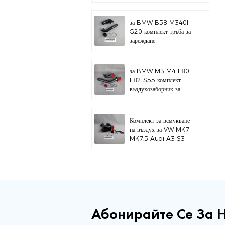
за BMW B58 M340I
G20 комплект тръба за
зареждане
за BMW M3 M4 F80
F82 S55 комплект
въздухозаборник за
горен монтаж
Комплект за всмукване
на въздух за VW MK7
MK7.5 Audi A3 S3
Абонирайте Се За 