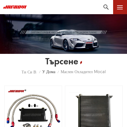
Търсене
У Дома
Маслен Охладител Mocal
Ти Си В:
/
/