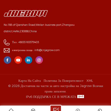
No.188 of Qianshan Road,Weilan business port,Zhengwu
district,Hefei,230088,China
Тел :
+8655165579403
електронна поща :
info@cnjagrow.com
Карта На Сайта
Политика За Поверителност
XML
© 2026 Доставчик на части за авто настройка на Jagrow Всички
права запазени.
IPv6 ПОДДЪРЖА СЕ В МРЕЖАТА