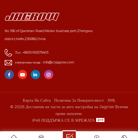
No.188 of Qianshan Road,Weilan business port,Zhengwu
district,Hefei,230088,China
Тел :
+8655165579403
електронна поща :
info@cnjagrow.com
Карта На Сайта
Политика За Поверителност
XML
© 2026 Доставчик на части за авто настройка на Jagrow Всички
права запазени.
IPv6 ПОДДЪРЖА СЕ В МРЕЖАТА