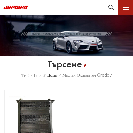
Търсене
У Дома
Маслен Охладител Greddy
Ти Си В:
/
/