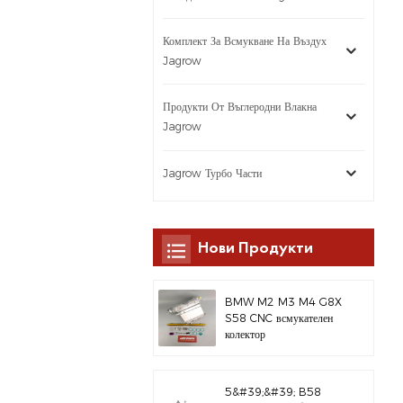
Комплект За Всмукване На Въздух
Jagrow
Продукти От Въглеродни Влакна
Jagrow
Jagrow Турбо Части
Нови Продукти
BMW M2 M3 M4 G8X
S58 CNC всмукателен
колектор
5&#39;&#39; B58