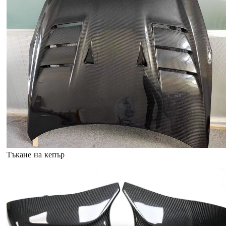
Тъкане на кепър