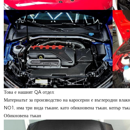
Това е нашият QA отдел:
Материалът за производство на каросерии е въглеродни влакн
NO1, има три вида тъкане, като обикновена тъкан, кепър тъка
Обикновена тъкан