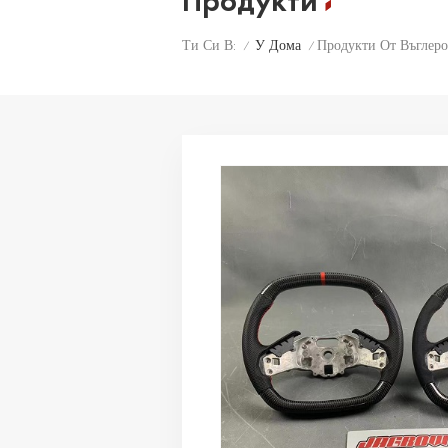
Продукти
У Дома
Продукти От Въглер
Ти Си В:
/
/