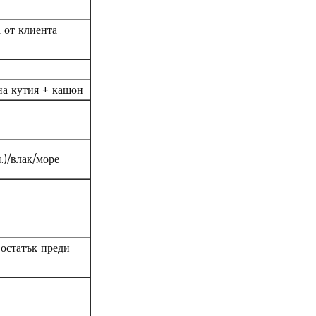
 от клиента
на кутия + кашон
)/влак/море
остатък преди