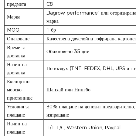
предмета
C8
„Jagrow performance“ или оторизирана
Марка
марка
MOQ
1 бр
Опаковане
Качествена двуслойна гофрирана картоне
Време за
Обикновено 35 дни
доставка
Начин на
По въздух (TNT, FEDEX, DHL, UPS и т.н.
доставка
Експортно
морско
Шанхай или Нингбо
пристанище
Условия за
30% плащане на депозит предварително, 
плащане
изпращане
Начин на
T/T, L/C, Western Union, Paypal
плащане