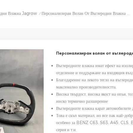
одни Влакна Jagrow
Персонализиран Волан От Въглеродни Влакна За Corvette C8
/
Персонализиран волан от въглеродн
Въглеродните влакна имат ефект на изоли
отделение и поддържане на входящия възд
Благодарение на лекото тегло на въглерод
максимално производителността.
Висока твърдост, висока якост на опън, т
ниско термично разширение
Въглеродните влакна карат автомобилите 
Това е скъп материал, но все пак най-доб
особено за BENZ C63, S63, A45, CL
серия и т.н.