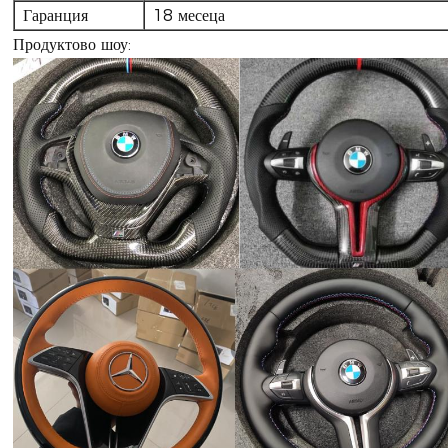
Гаранция
18 месеца
Продуктово шоу: