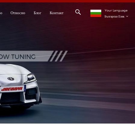
Your Language
во
Относно
Блог
Контакт
Български Език