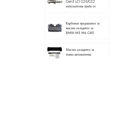
Gen3 LCI G20/G22
изпускателна тръба от
полирана 304
неръждаема стомана
Карбонов предпазител за
маслен охладител за
BMW M3 M4 G80
G82 S58
Маслен охладител за
тежка автоматична
трансмисия с хардуерен
комплект
Цял алуминиев
всмукателен колектор за
BMW M3 E46 S54
за BMW B58 M340I
G20 комплект тръба за
зареждане