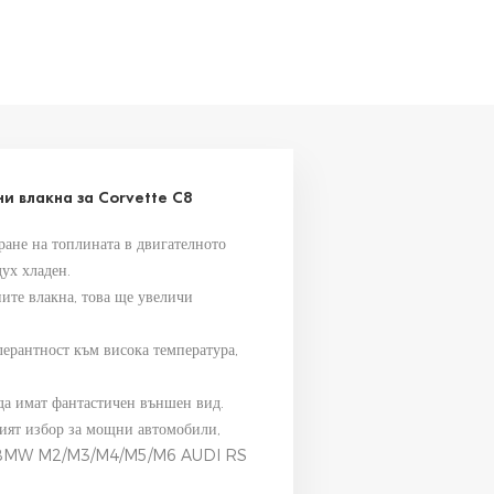
и влакна за Corvette C8
ране на топлината в двигателното
ух хладен.
ните влакна, това ще увеличи
олерантност към висока температура,
да имат фантастичен външен вид.
рият избор за мощни автомобили,
S, BMW M2/M3/M4/M5/M6 AUDI RS