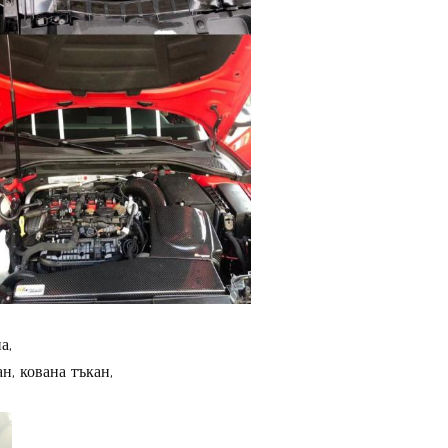
а,
н, кована тъкан,