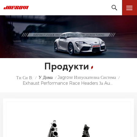
Продукти
У Дома
Jagrow Изпускателна Система
Ти Си В:
/
/
/
Exhaust Performance Race Headers За Audi B8 RS5 4.2L Изпускателен Колектор По Поръчка