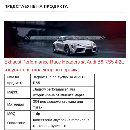
ПРЕДСТАВЯНЕ НА ПРОДУКТА
Exhaust Performance Race Headers за Audi B8 RS5 4.2L
изпускателен колектор по поръчка
Име на
Jagrow Tuning ауспух за Audi B8
предмета
RS5
„Jagrow performance“ или
Марка
оторизирана от клиента марка
304 неръждаема стомана или
Материал
титан
MOQ
1 бр
Качествена двуслойна гофрирана
Опаковане
картонена кутия + кашон