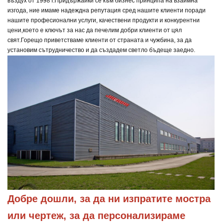
въздух от 1998 г.
Придържайки се към бизнес принципа на взаимна
изгода, ние имаме надеждна репутация сред нашите клиенти поради
нашите професионални услуги, качествени продукти и конкурентни
цени,
което е ключът за нас да печелим добри клиенти от цял
свят.
Горещо приветстваме клиенти от страната и чужбина, за да
установим сътрудничество и да създадем светло бъдеще заедно.
Добре дошли, за да ни изпратите мостра 
или чертеж, за да персонализираме 