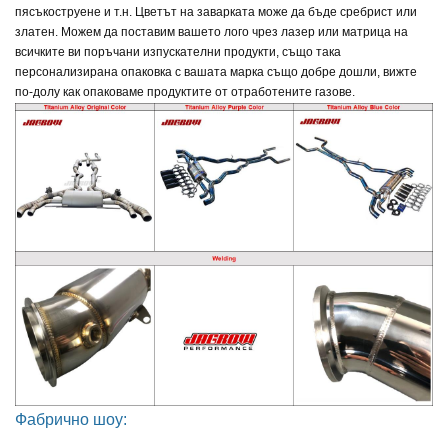
пясъкоструене и т.н. Цветът на заварката може да бъде сребрист или
златен. Можем да поставим вашето лого чрез лазер или матрица на
всичките ви поръчани изпускателни продукти, също така
персонализирана опаковка с вашата марка също добре дошли, вижте
по-долу как опаковаме продуктите от отработените газове.
Фабрично шоу: