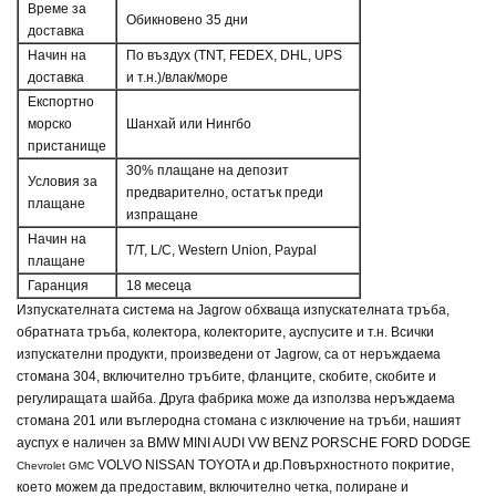
Време за
Обикновено 35 дни
доставка
Начин на
По въздух (TNT, FEDEX, DHL, UPS
доставка
и т.н.)/влак/море
Експортно
морско
Шанхай или Нингбо
пристанище
30% плащане на депозит
Условия за
предварително, остатък преди
плащане
изпращане
Начин на
T/T, L/C, Western Union, Paypal
плащане
Гаранция
18 месеца
Изпускателната система на Jagrow обхваща изпускателната тръба,
обратната тръба, колектора, колекторите, ауспусите и т.н. Всички
изпускателни продукти, произведени от Jagrow, са от неръждаема
стомана 304, включително тръбите, фланците, скобите, скобите и
регулиращата шайба. Друга фабрика може да използва неръждаема
стомана 201 или въглеродна стомана с изключение на тръби, нашият
ауспух е наличен за
BMW MINI AUDI VW BENZ PORSCHE FORD DODGE
VOLVO NISSAN TOYOTA и др.
Повърхностното покритие,
Chevrolet GMC
което можем да предоставим, включително четка, полиране и