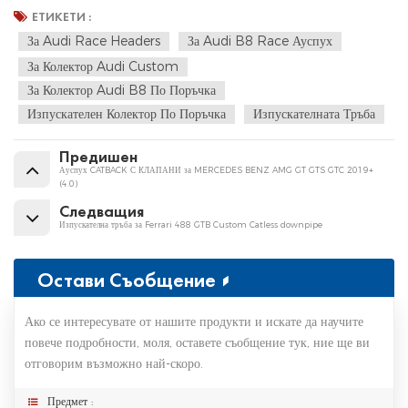
ЕТИКЕТИ :
За Audi Race Headers
За Audi B8 Race Ауспух
За Колектор Audi Custom
За Колектор Audi B8 По Поръчка
Изпускателен Колектор По Поръчка
Изпускателната Тръба
Предишен
Ауспух CATBACK С КЛАПАНИ за MERCEDES BENZ AMG GT GTS GTC 2019+
(4.0)
Следващия
Изпускателна тръба за Ferrari 488 GTB Custom Catless downpipe
Остави Съобщение
Ако се интересувате от нашите продукти и искате да научите
повече подробности, моля, оставете съобщение тук, ние ще ви
отговорим възможно най-скоро.
Предмет :