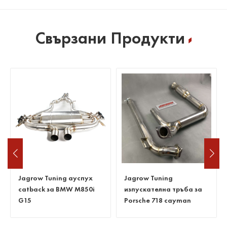
Свързани Продукти
Jagrow Tuning
Изпускателна тръба без
изпускателна тръба за
котка за Benz C63 W205
Porsche 718 cayman