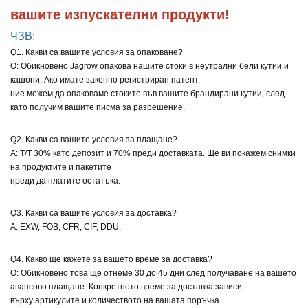
вашите изпускателни продукти!
ЧЗВ:
Q1. Какви са вашите условия за опаковане?
О: Обикновено Jagrow опакова нашите стоки в неутрални бели кутии и
кашони. Ако имате законно регистриран патент,
ние можем да опаковаме стоките във вашите брандирани кутии, след
като получим вашите писма за разрешение.
Q2. Какви са вашите условия за плащане?
A: T/T 30% като депозит и 70% преди доставката. Ще ви покажем снимки
на продуктите и пакетите
преди да платите остатъка.
Q3. Какви са вашите условия за доставка?
A: EXW, FOB, CFR, CIF, DDU.
Q4. Какво ще кажете за вашето време за доставка?
О: Обикновено това ще отнеме 30 до 45 дни след получаване на вашето
авансово плащане. Конкретното време за доставка зависи
върху артикулите и количеството на вашата поръчка.