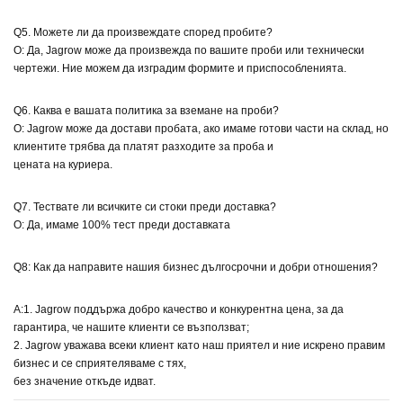
Q5. Можете ли да произвеждате според пробите?
О: Да, Jagrow може да произвежда по вашите проби или технически
чертежи. Ние можем да изградим формите и приспособленията.
Q6. Каква е вашата политика за вземане на проби?
О: Jagrow може да достави пробата, ако имаме готови части на склад, но
клиентите трябва да платят разходите за проба и
цената на куриера.
Q7. Тествате ли всичките си стоки преди доставка?
О: Да, имаме 100% тест преди доставката
Q8: Как да направите нашия бизнес дългосрочни и добри отношения?
A:1. Jagrow поддържа добро качество и конкурентна цена, за да
гарантира, че нашите клиенти се възползват;
2. Jagrow уважава всеки клиент като наш приятел и ние искрено правим
бизнес и се сприятеляваме с тях,
без значение откъде идват.