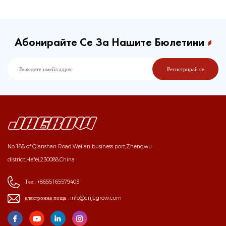
Абонирайте Се За Нашите Бюлетини
No.188 of Qianshan Road,Weilan business port,Zhengwu
district,Hefei,230088,China
Тел :
+8655165579403
електронна поща :
info@cnjagrow.com