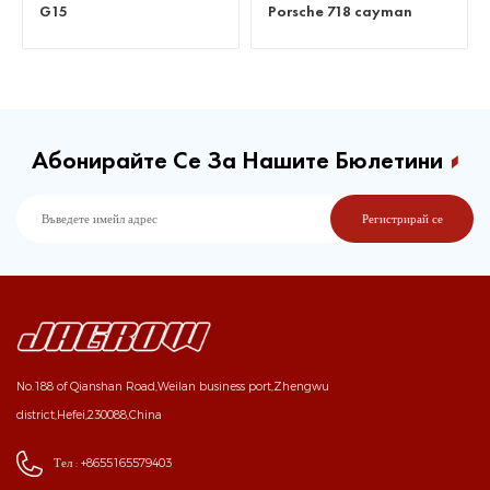
Porsche 718 cayman
Абонирайте Се За Нашите Бюлетини
No.188 of Qianshan Road,Weilan business port,Zhengwu
district,Hefei,230088,China
Тел :
+8655165579403