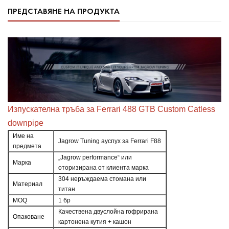
ПРЕДСТАВЯНЕ НА ПРОДУКТА
Изпускателна тръба за Ferrari 488 GTB Custom Catless
downpipe
Име на
Jagrow Tuning ауспух за Ferrari F88
предмета
„Jagrow performance“ или
Марка
оторизирана от клиента марка
304 неръждаема стомана или
Материал
титан
MOQ
1 бр
Качествена двуслойна гофрирана
Опаковане
картонена кутия + кашон