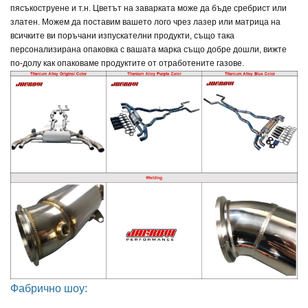
пясъкоструене и т.н. Цветът на заварката може да бъде сребрист или
златен. Можем да поставим вашето лого чрез лазер или матрица на
всичките ви поръчани изпускателни продукти, също така
персонализирана опаковка с вашата марка също добре дошли, вижте
по-долу как опаковаме продуктите от отработените газове.
Фабрично шоу: