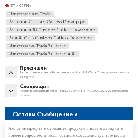
ЕТИКЕТИ :
Изпускателната Тръба
За Ferrari Custom Catless Downpipe
За Ferrari 488 Custom Catless Downpipe
За 488 GTB Custom Catless Downpipe
Изпускателна Тръба За Ferrari
Изпускателна Тръба За Ferrari 488
Предишен
Exhaust Performance Race Headers за Audi B8 RS5 4.2L изпускателен колектор
по поръчка
Следващия
Фабрична изпускателна тръба Jagrow за BMW M3 M4 G80 G82 S58 изпускателна
система
Остави Съобщение
Ако се интересувате от нашите продукти и искате да научите
повече подробности, моля, оставете съобщение тук, ние ще ви