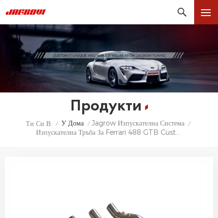
Продукти
У Дома
Jagrow Изпускателна Система
Ти Си В:
/
/
/
Изпускателна Тръба За Ferrari 488 GTB Custom Catless Downpipe