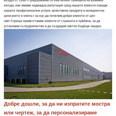
въздух от 1998 г.
Придържайки се към бизнес принципа на взаимна
изгода, ние имаме надеждна репутация сред нашите клиенти поради
нашите професионални услуги, качествени продукти и конкурентни
цени,
което е ключът за нас да печелим добри клиенти от цял
свят.
Горещо приветстваме клиенти от страната и чужбина, за да
установим сътрудничество и да създадем светло бъдеще заедно.
Добре дошли, за да ни изпратите мостра 
или чертеж, за да персонализираме 