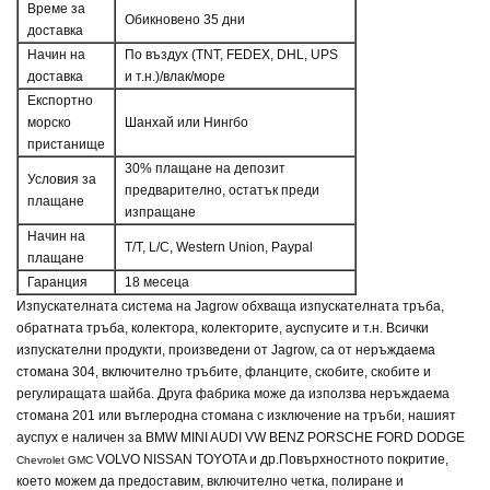
Време за
Обикновено 35 дни
доставка
Начин на
По въздух (TNT, FEDEX, DHL, UPS
доставка
и т.н.)/влак/море
Експортно
морско
Шанхай или Нингбо
пристанище
30% плащане на депозит
Условия за
предварително, остатък преди
плащане
изпращане
Начин на
T/T, L/C, Western Union, Paypal
плащане
Гаранция
18 месеца
Изпускателната система на Jagrow обхваща изпускателната тръба,
обратната тръба, колектора, колекторите, ауспусите и т.н. Всички
изпускателни продукти, произведени от Jagrow, са от неръждаема
стомана 304, включително тръбите, фланците, скобите, скобите и
регулиращата шайба. Друга фабрика може да използва неръждаема
стомана 201 или въглеродна стомана с изключение на тръби, нашият
ауспух е наличен за
BMW MINI AUDI VW BENZ PORSCHE FORD DODGE
VOLVO NISSAN TOYOTA и др.
Повърхностното покритие,
Chevrolet GMC
което можем да предоставим, включително четка, полиране и