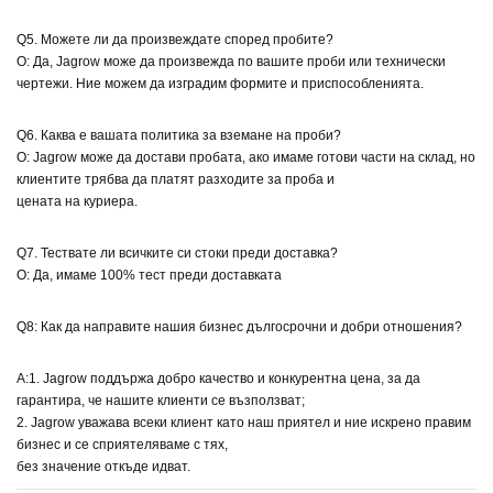
Q5. Можете ли да произвеждате според пробите?
О: Да, Jagrow може да произвежда по вашите проби или технически
чертежи. Ние можем да изградим формите и приспособленията.
Q6. Каква е вашата политика за вземане на проби?
О: Jagrow може да достави пробата, ако имаме готови части на склад, но
клиентите трябва да платят разходите за проба и
цената на куриера.
Q7. Тествате ли всичките си стоки преди доставка?
О: Да, имаме 100% тест преди доставката
Q8: Как да направите нашия бизнес дългосрочни и добри отношения?
A:1. Jagrow поддържа добро качество и конкурентна цена, за да
гарантира, че нашите клиенти се възползват;
2. Jagrow уважава всеки клиент като наш приятел и ние искрено правим
бизнес и се сприятеляваме с тях,
без значение откъде идват.