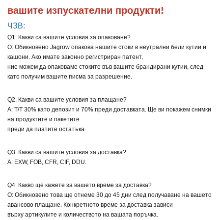
вашите изпускателни продукти!
ЧЗВ:
Q1. Какви са вашите условия за опаковане?
О: Обикновено Jagrow опакова нашите стоки в неутрални бели кутии и
кашони. Ако имате законно регистриран патент,
ние можем да опаковаме стоките във вашите брандирани кутии, след
като получим вашите писма за разрешение.
Q2. Какви са вашите условия за плащане?
A: T/T 30% като депозит и 70% преди доставката. Ще ви покажем снимки
на продуктите и пакетите
преди да платите остатъка.
Q3. Какви са вашите условия за доставка?
A: EXW, FOB, CFR, CIF, DDU.
Q4. Какво ще кажете за вашето време за доставка?
О: Обикновено това ще отнеме 30 до 45 дни след получаване на вашето
авансово плащане. Конкретното време за доставка зависи
върху артикулите и количеството на вашата поръчка.